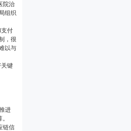
医院治
局组织
和支付
制，很
难以与
好关键
推进
算。
应链信