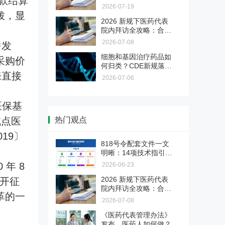
款结算
药企业管理层、董事
医药企业涉刑风险防控与服
2026-07-19
长、实控人的一封坦诚
拨，显
务
2026 新规下医药代表
对话
法释〔2026〕6号新规大幅调整
院内拜访全攻略：合规
了单位行贿、对非公行贿等罪名
是底线，专业是出路
【深检·CIO联合】医药验证
2026-07-08
中发
标准，正式终结民企与国企量
服务
刑“双轨制”。为帮助企业精准理
细胞和基因治疗药品如
采购价
验证不是写文件，是用证据说
解新规红线、有效化解营销合规
何归类？CDE新规落
话。面对GMP检查员的逐页审
焦虑，本会推出专项解决方案，
来直接
地，与818号令“双轨
药品上市后临床评价・真实
2026-07-06
查，您的验证文件经得起推敲
助您全面识别并化解涉刑风险。
制”的关系与路径选择
世界研究 & 药物警戒全链条
吗？深检集团与CIO合规保证组
服务
可面向药品生产企业和上市许可
织联合推出医药验证服务，为您
医保基
持有人（MAH）提供药品上市后
交付每一份检查员都挑不出毛病
合规破局与价值重塑 医药营
临床评价、真实世界研究、药物
的验证证据链。国字号检测背书
试点医
热门观点
销转型实战训练营
警戒主动监测、卫生经济学研究
+ CIO合规深服务，让验证经得
2026医药营销进入合规深水区！
及成果转化服务。
19〕
起检查员任何审视。
两高反腐新规下，旧模式全面失
818号令配套文件一文
药物警戒第三方委托服务
效。6月6日广州开营，邹晓徽老
明晰：14项技术指引＋
师亲授，从关系营销转向专业化
2份核心规范＋备案自
年 8
2026-06-23
把PV重担交给真正懂行的人。合
推广，掌握合规落地打法。京沪
查清单
规底线、专业团队、迎检支持，
蓉巡回开启，抢占转型先机！
2026 新规下医药代表
公开征
【医药传播】药企品牌 / 产
三档可选，适合不同PV需求的药
院内拜访全攻略：合规
品宣传片制作
革的一
品MAH、生产企业、境内责任
是底线，专业是出路
2026-07-08
本服务专注于为医药相关企业提
人。
供品牌及产品宣传片制作，由医
《医药代表管理办法》
医疗器械注册/备案、变更
药垂直专业团队打造，以合规传
发布，医药人如何做？