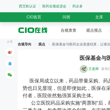
西艾欧认证
医药合规促进会
药企多
CIO首页
问答
文库
合规查查
观点视点
分享
合规导向
观点
医保基金与医药企业直接结算，让谁
医保基金与
王老师
发布日
医保局成立以来，药品带量采购、药
势也日见显现，但是即便如此，医保在
付者，医院依然勉强算采购主体。
公立医院药品采购实施“两票制”后，