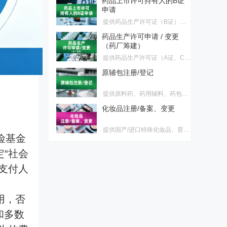
提供药品生产许可证（B证）首
次申请、换证、变更服务，适合
药品生产许可申请 / 变更
不建药厂持证客户
（药厂筹建）
提供药品生产许可证（A证、C
证、D证）首次申请、换证、变
原辅包注册/登记
更服务，适合需药厂筹建客户
提供原料药、药用辅料、药包材
登记，原料药注册、原料药再注
化妆品注册/备案、变更
册服务
提供国产/进口特殊化妆品、普通
化妆品首次注册/备案、延续注
医药企业涉刑风险防控与服
册、变更注册/备案服务
务
险基金
法释〔2026〕6号新规大幅调整
“社会
了单位行贿、对非公行贿等罪名
【深检·CIO联合】医药验证
标准，正式终结民企与国企量
支付人
服务
刑“双轨制”。为帮助企业精准理
验证不是写文件，是用证据说
解新规红线、有效化解营销合规
话。面对GMP检查员的逐页审
焦虑，本会推出专项解决方案，
用，否
药品上市后临床评价・真实
查，您的验证文件经得起推敲
助您全面识别并化解涉刑风险。
世界研究 & 药物警戒全链条
吗？深检集团与CIO合规保证组
和多数
服务
可面向药品生产企业和上市许可
织联合推出医药验证服务，为您