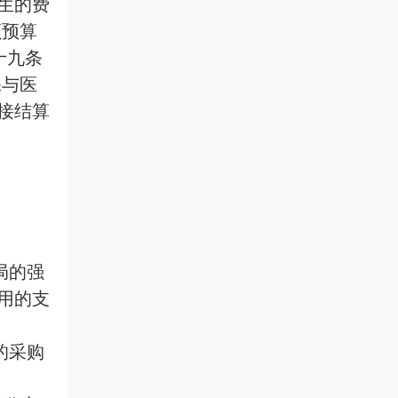
生的费
持有人（MAH）提供药品上市后
交付每一份检查员都挑不出毛病
合规破局与价值重塑 医药营
临床评价、真实世界研究、药物
的验证证据链。国字号检测背书
额预算
销转型实战训练营
警戒主动监测、卫生经济学研究
+ CIO合规深服务，让验证经得
2026医药营销进入合规深水区！
及成果转化服务。
起检查员任何审视。
十九条
两高反腐新规下，旧模式全面失
药物警戒第三方委托服务
保与医
效。6月6日广州开营，邹晓徽老
师亲授，从关系营销转向专业化
接结算
把PV重担交给真正懂行的人。合
推广，掌握合规落地打法。京沪
规底线、专业团队、迎检支持，
蓉巡回开启，抢占转型先机！
【医药传播】药企品牌 / 产
三档可选，适合不同PV需求的药
品宣传片制作
品MAH、生产企业、境内责任
本服务专注于为医药相关企业提
人。
供品牌及产品宣传片制作，由医
药垂直专业团队打造，以合规传
播为核心准则，依托丰富的医院
资源，为医药生产企业、生物制
药公司、医疗器械厂商、医药创
局的强
新企业提供一站式影像传播解决
方案，助力企业品牌升级，解决
用的支
各类宣传痛点，规避传播风险，
提升品牌公信力与临床端认可
度。
的采购