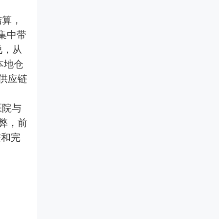
结算，
集中带
说，从
本地仓
供应链
医院与
弊，前
进和完