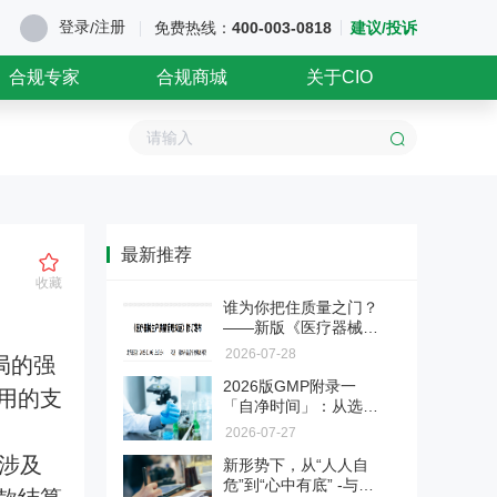
登录
注册
/
免费热线：
400-003-0818
建议/投诉
合规专家
合规商城
关于CIO
最新推荐
收藏
谁为你把住质量之门？
——新版《医疗器械生
产质量管理规范》第三
2026-07-28
局的强
章"机构与人员"解读
2026版GMP附录一
用的支
「自净时间」：从选做
变必做
2026-07-27
，涉及
新形势下，从“人人自
危”到“心中有底” -与医