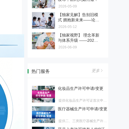
播为核心准则，依托丰富的医院
2026-05-09
提供国产/进口二、三类医疗器
资源，为医药生产企业、生物制
械、IVD首次注册、延续注册、
药公司、医疗器械厂商、医药创
【独家见解】告别旧模
药品（国产/进口）注册、变
变更注册，国产/进口一类医疗器
新企业提供一站式影像传播解决
式 拥抱新未来——论新
更
械、IVD备案、备案变更服务
方案，助力企业品牌升级，解决
规下医药代表的转型与
2026-05-12
提供国产/进口（含港澳台）化
各类宣传痛点，规避传播风险，
未来之路
药、生物制品、中药首次注册、
【独家视野】 理念革新
提升品牌公信力与临床端认可
第三届"医药合规百城行"正
再注册、上市后变更服务
与体系升级 ——2026
度。
式启动
版《药物临床试验质量
2026-06-09
第三届百城行已于2026年正式启
管理规范》深度解读
动。我们诚挚邀请各地监管部门
药品经营许可申请 / 变更
成为本届活动的合作单位，共同
推动辖区医药行业合规水平整体
提供药品经营许可证批发、零售
跃升。
更多
热门服务
连锁总部、零售连锁药店、零售
化妆品生产许可申请/变更
药店首次申请、换证、变更服务
提供化妆品生产许可证首次申
请、换证、变更服务
医疗器械生产许可申请/变更
提供二、三类医疗器械生产许可
证首次申请、换证、变更，一类
药品上市许可持有人的B证
医疗器械生产备案、变更服务
申请