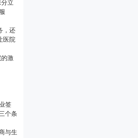
保分立
服
务，还
让医院
院的激
企业签
三个条
商与生