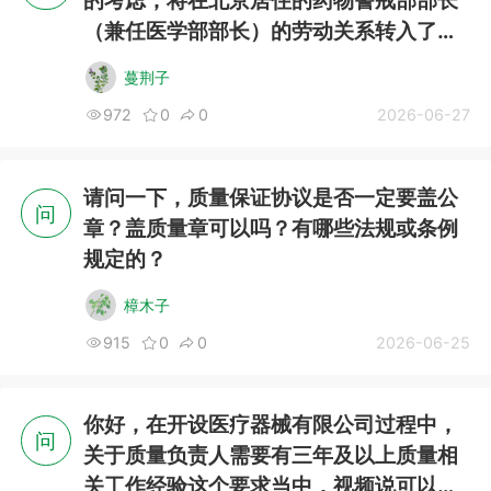
（兼任医学部部长）的劳动关系转入了北
京当地的派遣公司，三方会签订【全职在
蔓荆子
岗确认书】，这种方式合规吗？如有问
972
0
0
2026-06-27
题，应如何对应？
请问一下，质量保证协议是否一定要盖公
问
章？盖质量章可以吗？有哪些法规或条例
规定的？
樟木子
915
0
0
2026-06-25
你好，在开设医疗器械有限公司过程中，
问
关于质量负责人需要有三年及以上质量相
关工作经验这个要求当中，视频说可以