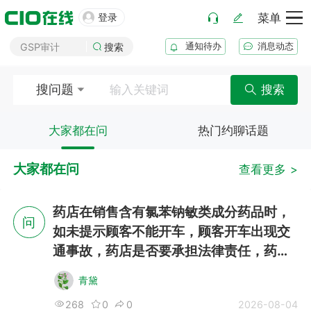
GMP审计

登录
菜单
GSP审计
通知待办
消息动态
搜索
药品生产B证
化妆品注册
搜问题
搜索
医疗器械注册
药品注册
大家都在问
热门约聊话题
药品上市后变更
大家都在问
查看更多 >
药店在销售含有氯苯钠敏类成分药品时，
问
如未提示顾客不能开车，顾客开车出现交
通事故，药店是否要承担法律责任，药品
相关法律有规定吗？销售此类药品时应该
青黛
怎样规避风险
268
0
0
2026-08-04