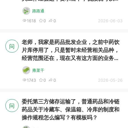
由“企业自行出”，这个企业是指准备开办
路路通
的这个企业吗？麻烦详细解答一下，这个
1618
0
0
2026-06-03
是指什么？
老师，我家是药品批发企业，之前中药饮
问
片库停用了，只是暂时未经营相关品种，
经营范围还在，现在又有这方面的业务
了，想要重新启用中药饮片库，需要做哪
雍菜干
些工作
1743
0
0
2026-05-26
委托第三方储存运输了，普通药品和冷链
问
药品关于冷藏车、保温箱、冷库的制度和
操作规程怎么编写？有模板吗？