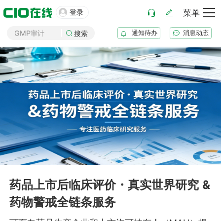
药厂筹建

登录
菜单
GMP审计
通知待办
消息动态
搜索
GSP审计
药品生产B证
化妆品注册
医疗器械注册
药品注册
药品上市后变更
药品上市后临床评价・真实世界研究 &
药物警戒全链条服务