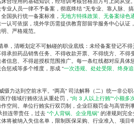
临床合理用药基础知识，经培训考核合格后方可上岗从业
专业人员一律不予备案，彻底终结 “无专业、靠人脉、搞
。全国执行统一备案标准，
无地方特殊政策、无备案绿色
唯一认可依据，境外学历需提供教育部留学服务中心认证
透明、严格规范。
为清单，清晰划定不可触碰的职业底线：未经备案登记不得
不得承担药品销售任务、不得收款开票、不得统方、不得
患者信息、不得超授权范围推广。每一条红线都对应具体
合惩戒等多个维度，形成 “
一次违规、处处受限、终身追
威慑力达到空前水平。“两高” 司法解释（二）统一非公职
，医疗领域行贿依法从重处罚，
“向 3 人以上行贿”“小额多
操作空间。单位行贿实行双罚制，企业巨额罚金与高管刑
为承担连带责任，过去
“个人背锅、企业甩锅”
的潜规则完全
主体将被纳入失信名单，限制医保采购、行业准入、项目