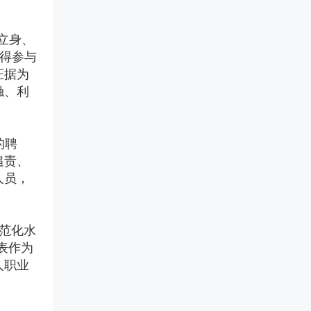
验证不是写文件，是用证据说
解新规红线、有效化解营销合规
话。面对GMP检查员的逐页审
焦虑，本会推出专项解决方案，
药品上市后临床评价・真实
查，您的验证文件经得起推敲
助您全面识别并化解涉刑风险。
立身、
世界研究 & 药物警戒全链条
吗？深检集团与CIO合规保证组
服务
不得参与
可面向药品生产企业和上市许可
织联合推出医药验证服务，为您
持有人（MAH）提供药品上市后
交付每一份检查员都挑不出毛病
证据为
合规破局与价值重塑 医药营
临床评价、真实世界研究、药物
的验证证据链。国字号检测背书
触、利
销转型实战训练营
警戒主动监测、卫生经济学研究
+ CIO合规深服务，让验证经得
2026医药营销进入合规深水区！
及成果转化服务。
起检查员任何审视。
两高反腐新规下，旧模式全面失
药物警戒第三方委托服务
效。6月6日广州开营，邹晓徽老
的聘
师亲授，从关系营销转向专业化
把PV重担交给真正懂行的人。合
推广，掌握合规落地打法。京沪
追责、
规底线、专业团队、迎检支持，
蓉巡回开启，抢占转型先机！
【医药传播】药企品牌 / 产
人员，
三档可选，适合不同PV需求的药
品宣传片制作
品MAH、生产企业、境内责任
本服务专注于为医药相关企业提
人。
供品牌及产品宣传片制作，由医
范化水
药垂直专业团队打造，以合规传
播为核心准则，依托丰富的医院
表作为
资源，为医药生产企业、生物制
人职业
药公司、医疗器械厂商、医药创
新企业提供一站式影像传播解决
方案，助力企业品牌升级，解决
各类宣传痛点，规避传播风险，