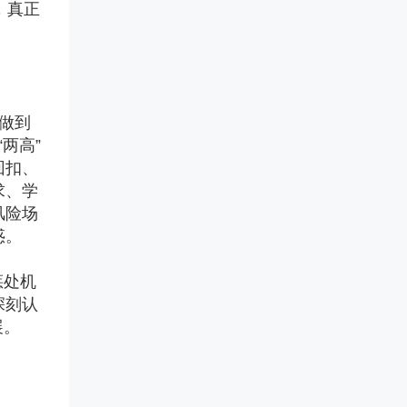
，真正
做到
两高”
回扣、
求、学
风险场
惑。
惩处机
深刻认
展。