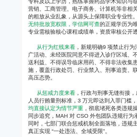
专科及以上学历，熟练掌握药品学术知识与
营销、工商管理、电子商务、计算机等非相关
的粗放从业乱象，从源头上保障职业专业性
无特批放宽权限，学信网可查
的正规学历为
专业需核验核心课程成绩单，资质审核公开
从行为红线来看
，新规明确9 项禁止行
广活动、未经医院同意不得进入诊疗区域、
送利益、不得误导临床用药、不得非法收集
施，覆盖行政处罚、行业禁入、刑事追责、联
高压态势。
从惩戒力度来看
，行政与刑事无缝衔接，
人员行贿量刑标准，3 万元即达到入罪门槛
均直接认定为情节严重
，彻底堵死各类违规
同步追究，MAH 对 CSO 外包团队违规行
同时，七部门联合惩戒机制全面落地，违规
真正实现 “一处违法、全域受限”。