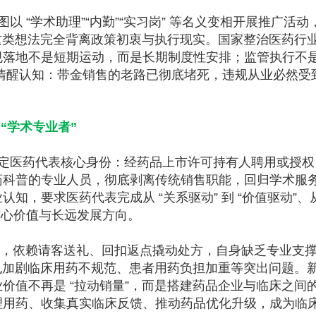
 “学术助理”“内勤”“实习岗” 等名义变相开展推广活动
，这类想法完全背离政策初衷与执行现实。国家整治医药行
落地不是短期运动，而是长期制度性安排；监管执行不是
必须清醒认知：带金销售的老路已彻底堵死，违规从业必然受
 “学术专业者”
定医药代表核心身份：经药品上市许可持有人聘用或授权
药科普的专业人员，彻底剥离传统销售职能，回归学术服
，要求医药代表完成从 “关系驱动” 到 “价值驱动”、从
业核心价值与长远发展方向。
争力，依赖请客送礼、回扣返点撬动处方，自身缺乏专业支
，也加剧临床用药不规范、患者用药负担加重等突出问题。
价值不再是 “拉动销量”，而是搭建药品企业与临床之间
理用药、收集真实临床反馈、推动药品优化升级，成为临