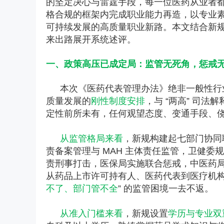
的坚定决心与雷霆手段，每一位医药从业者
格合规的框架内完成职业能力再造，以专业
可持续发展的高质量职业新路。本文结合新
来出路展开系统述评。
一、政策高压已成定局：监管无死角，惩戒
本次《医药代表管理办法》绝非一般性行
质量发展的
刚性制度安排
，与 “两高” 司
定性前所未有，任何观望态度、变通手段、
从监管格局来看
，新规构建起七部门协同
责备案管理与 MAH 主体责任监管，卫健
责刑事打击，医保局实施联合惩戒，中医药
从药品上市许可持有人、医药代表到医疗机构
不了、部门管不全
” 的监管困境一去不返。
从准入门槛来看
，新规设置
学历与专业双