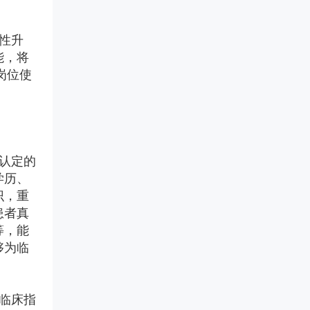
提升品牌公信力与临床端认可
度。
性升
能，将
岗位使
认定的
学历、
识，重
患者真
等，能
够为临
临床指