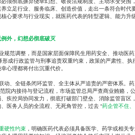
都必须彻底摒弃侥幸幻想、敬畏法规制度、主动求变突围
素养立足行业、服务临床、创造价值，走出一条符合时代
规核心要求与行业现实，就医药代表的转型逻辑、能力升
无例外，幻想必彻底破灭
业规范调整，而是国家层面保障民生用药安全、推动医药
法解释形成行政监管与刑事追责双重约束，政策的严肃性、执
侥幸心理都将付出沉重代价。
联动、全链条闭环监管、全主体从严追责的严密体系。药
委规范院内接待与登记流程，市场监管总局严查商业贿赂，
局、疾控局协同发力，彻底打破部门壁垒、消除监管盲区
、医务人员的全流程、无死角管控，过去 “
药企管不住、
重硬性约束
，明确医药代表必须具备医学、药学或相关专