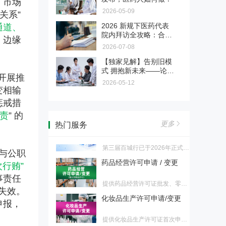
。市场
规底线、专业团队、迎检支持，
蓉巡回开启，抢占转型先机！
【医药传播】药企品牌 / 产
三档可选，适合不同PV需求的药
2026-05-09
关系”
品宣传片制作
品MAH、生产企业、境内责任
2026 新规下医药代表
通道、
本服务专注于为医药相关企业提
人。
院内拜访全攻略：合规
供品牌及产品宣传片制作，由医
，边缘
医疗器械注册/备案、变更
是底线，专业是出路
药垂直专业团队打造，以合规传
2026-07-08
播为核心准则，依托丰富的医院
【独家见解】告别旧模
提供国产/进口二、三类医疗器
资源，为医药生产企业、生物制
式 拥抱新未来——论新
械、IVD首次注册、延续注册、
药公司、医疗器械厂商、医药创
开展推
药品（国产/进口）注册、变
规下医药代表的转型与
变更注册，国产/进口一类医疗器
2026-05-12
新企业提供一站式影像传播解决
更
未来之路
变相输
械、IVD备案、备案变更服务
方案，助力企业品牌升级，解决
提供国产/进口（含港澳台）化
各类宣传痛点，规避传播风险，
惩戒措
药、生物制品、中药首次注册、
提升品牌公信力与临床端认可
责
” 的
第三届"医药合规百城行"正
再注册、上市后变更服务
度。
式启动
更多
热门服务
第三届百城行已于2026年正式启
动。我们诚挚邀请各地监管部门
药品经营许可申请 / 变更
与公职
成为本届活动的合作单位，共同
推动辖区医药行业合规水平整体
次行贿”
提供药品经营许可证批发、零售
跃升。
事责任
连锁总部、零售连锁药店、零售
化妆品生产许可申请/变更
失效。
药店首次申请、换证、变更服务
申报，
提供化妆品生产许可证首次申
请、换证、变更服务
医疗器械生产许可申请/变更