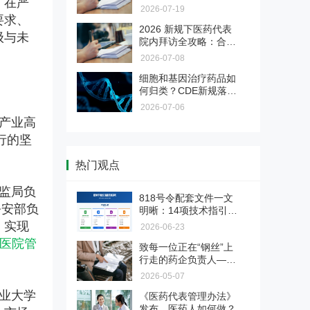
，在严
药企业管理层、董事
2026-07-19
长、实控人的一封坦诚
要求、
2026 新规下医药代表
对话
级与未
院内拜访全攻略：合规
是底线，专业是出路
2026-07-08
医药企业涉刑风险防控与服
细胞和基因治疗药品如
务
何归类？CDE新规落
地，与818号令“双轨
法释〔2026〕6号新规大幅调整
2026-07-06
制”的关系与路径选择
了单位行贿、对非公行贿等罪名
产业高
【深检·CIO联合】医药验证
标准，正式终结民企与国企量
服务
行的坚
刑“双轨制”。为帮助企业精准理
验证不是写文件，是用证据说
解新规红线、有效化解营销合规
热门观点
话。面对GMP检查员的逐页审
焦虑，本会推出专项解决方案，
药品上市后临床评价・真实
查，您的验证文件经得起推敲
助您全面识别并化解涉刑风险。
世界研究 & 药物警戒全链条
监局负
吗？深检集团与CIO合规保证组
服务
818号令配套文件一文
可面向药品生产企业和上市许可
织联合推出医药验证服务，为您
公安部负
明晰：14项技术指引＋
持有人（MAH）提供药品上市后
交付每一份检查员都挑不出毛病
合规破局与价值重塑 医药营
2份核心规范＋备案自
，实现
临床评价、真实世界研究、药物
2026-06-23
的验证证据链。国字号检测背书
销转型实战训练营
查清单
警戒主动监测、卫生经济学研究
+ CIO合规深服务，让验证经得
医院管
致每一位正在“钢丝”上
2026医药营销进入合规深水区！
及成果转化服务。
起检查员任何审视。
行走的药企负责人——
两高反腐新规下，旧模式全面失
药物警戒第三方委托服务
2026医药反腐风暴来
效。6月6日广州开营，邹晓徽老
2026-05-07
袭，您的企业是否已经
师亲授，从关系营销转向专业化
业大学
《医药代表管理办法》
站在悬崖边缘？
把PV重担交给真正懂行的人。合
推广，掌握合规落地打法。京沪
发布，医药人如何做？