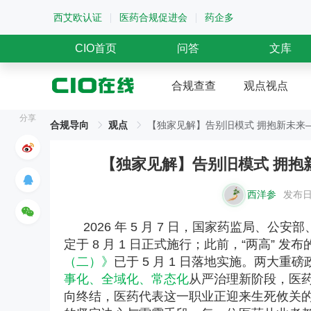
西艾欧认证
医药合规促进会
药企多
CIO首页
问答
文库
合规查查
观点视点
分享
合规导向
观点
【独家见解】告别旧模式 拥抱新未来
【独家见解】告别旧模式 拥抱
西洋参
发布日期
2026 年 5 月 7 日，国家药监局、
定于 8 月 1 日正式施行；此前，“两高” 发布
（二）》
已于 5 月 1 日落地实施。两大
事化、全域化、常态化
从严治理新阶段，医药
向终结，医药代表这一职业正迎来生死攸关