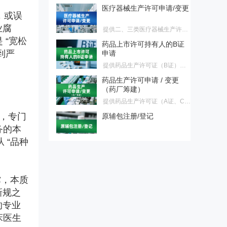
，或误
提供二、三类医疗器械生产许可
证首次申请、换证、变更，一类
业腐
药品上市许可持有人的B证
医疗器械生产备案、变更服务
 “宽松
申请
到严
提供药品生产许可证（B证）首
次申请、换证、变更服务，适合
药品生产许可申请 / 变更
不建药厂持证客户
（药厂筹建）
提供药品生产许可证（A证、C
证、D证）首次申请、换证、变
原辅包注册/登记
更服务，适合需药厂筹建客户
，专门
提供原料药、药用辅料、药包材
务的本
登记，原料药注册、原料药再注
化妆品注册/备案、变更
 “品种
册服务
提供国产/进口特殊化妆品、普通
化妆品首次注册/备案、延续注
医药企业涉刑风险防控与服
撑，本质
册、变更注册/备案服务
务
新规之
法释〔2026〕6号新规大幅调整
的专业
了单位行贿、对非公行贿等罪名
【深检·CIO联合】医药验证
标准，正式终结民企与国企量
床医生
服务
刑“双轨制”。为帮助企业精准理