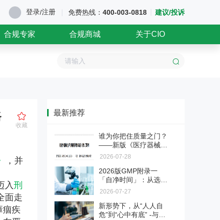
登录
注册
/
免费热线：
400-003-0818
建议/投诉
合规专家
合规商城
关于CIO
最新推荐
路
收藏
谁为你把住质量之门？
——新版《医疗器械生
产质量管理规范》第三
2026-07-28
》
，并
章"机构与人员"解读
2026版GMP附录一
「自净时间」：从选做
迈入
刑
变必做
2026-07-27
全面走
新形势下，从“人人自
瘴痼疾
危”到“心中有底” -与医