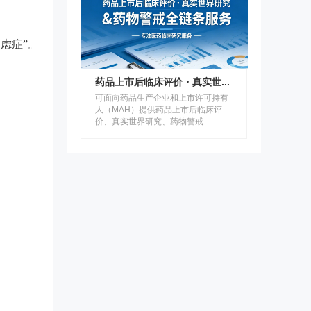
虑症”。
药品上市后临床评价・真实世...
可面向药品生产企业和上市许可持有
人（MAH）提供药品上市后临床评
价、真实世界研究、药物警戒...