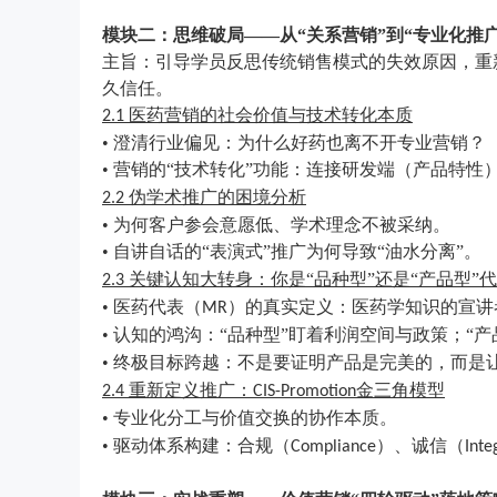
模块二：思维破局
——从“关系营销”到“专业化推
主旨：引导学员反思传统销售模式的失效原因，重
久信任。
医药营销的社会价值与技术转化本质
2.1
• 澄清行业偏见：为什么好药也离不开专业营销？
• 营销的“技术转化”功能：连接研发端（产品特
伪学术推广的困境分析
2.2
• 为何客户参会意愿低、学术理念不被采纳。
• 自讲自话的“表演式”推广为何导致“油水分离”。
关键认知大转身：你是“品种型”还是“产品型”
2.3
• 医药代表（
）的真实定义：医药学知识的宣讲
MR
• 认知的鸿沟：“品种型”盯着利润空间与政策；“
• 终极目标跨越：不是要证明产品是完美的，而是
重新定义推广：
金三角模型
2.4
CIS-Promotion
• 专业化分工与价值交换的协作本质。
• 驱动体系构建：合规（
）、诚信（
Compliance
Inte