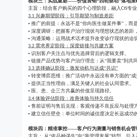
模块三：实战重塑
——价值营销“四轮驱动”落地策
主旨：结合客户购买的四个心理阶段，融入
专业
CIS
兴趣期望阶段：引导期望与制造差距
3.1
• 推广的前提：永远不是“你向医生做某件事”，而
• 深度调研：把握客户治疗现状与理想状态的差距
• 沟通策略：运用战术话术提升改变诊疗现状的迫
需求界定阶段：深度链接与共建方案
3.2
• 识别客户关注点与优先选择背后的逻辑支撑。
• 链接产品优势与客户治疗理念：从“我要卖”到共
选择确认阶段：激发动机与达成“共识”
3.3
• 转变博弈思维：推广活动中永远没有单方面的“成
• 提供正当性理由，满足关键人的社会认同需求。
• 医、患、企三方共赢的价值呈现路径。
体验评估阶段：改善体验与持久信任
3.4
• 售前证明与售后兑现：客观传递不良反应与处理
• 建立信任壁垒：单位时间的诚信度决定长远成功
模块四：精准掌控
——客户行为测量与销售机会管
主旨：
从
“依品种谋生”向“靠管理发展”转型。引