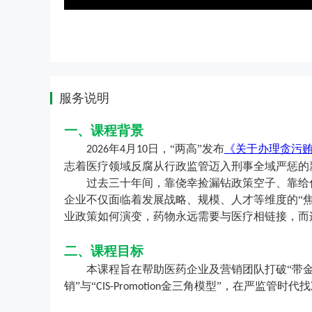
服务说明
一、课程背景
年
月
日，“两高”发布
《关于办理贪污
2026
4
10
志着医疗领域反腐从行政监管迈入刑事全域严惩的
过去三十年间，靠侥幸捡漏钻政策空子、靠给
企业不仅面临着发展战略、规模、人才等维度的
“
业政策如何演变，药物永远需要与医疗相链接，而
二、课程目标
本课程旨在帮助医药企业及营销团队打破
“带
销”与“
金三角模型”，在严监管时代
CIS-Promotion