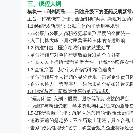
三、课程大纲
模块一：利剑高悬
——刑法升级下的医药反腐新常
主旨：打破侥幸心理，全面剖析
“两高”新规对医
终结“双轨制”：公私主体的平等刑事规制
1.1
• 非公职与公职人员职务犯罪量刑尺度的全面统一
• 入罪门槛大幅下调对民营医药主体的深远影响
精准打击：医疗领域行贿的从重处罚
1.2
• 单位行贿与对单位行贿数额标准的全面补齐。
• “向
人以上行贿”情节的致命性：传统“小额多次
3
全链穿透：从“个人背锅”到“核心追责”
1.3
• 单位行贿与个人行贿的界分新规：击穿企业责任
• 企业实控人、管理层与一线代表的全链条连带风
封堵灰产：新型隐性腐败的定罪规则
1.4
• “远期利益”入刑：股票、股权等预期收益的界定
• “雅贿”与斡旋受贿：学术赞助与礼品往来的避罪
破除“捡漏”心理：疏解医药营销的“政策焦虑症”
1.5
• 追政策追的是趋势：不在药政上迷茫，只在合规
• 告别“政策性增长”陷阱，确立合规为企业持续经