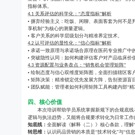
指标体系。
关系评估的科学化：“态度指标”解析
4.1
• 摒弃经验主义：吃饭、闲聊、表面客套为何不是
享机制”为核心的测量逻辑。
• 客户关系的科学层级划分与精准界定技术。
认可评估的显性化：“信心指标”解析
4.2
• 承诺一致原理与承诺场合原理在医药专业推广中
• 突破隐性认同：如何构建评估客户对产品临床价
资源配置与业务盘点：“销售机会管理矩阵”
4.3
• 绘制态度与信心双维度矩阵图，全面扫描辖区客
• 矩阵决策：精准锁定优先发展方阵，告别资源盲
• 团队赋能：管理者如何利用矩阵工具构建内部“
四、核心价值
本次培训帮助学员系统掌握新规下的合规底线
逻辑与执法趋势，又能将合规要求转化为日常工作
知底线：
全面解读《解释（二）》核心条款，理解
转思维：
认识药品营销的本质是
“技术转化”与“信