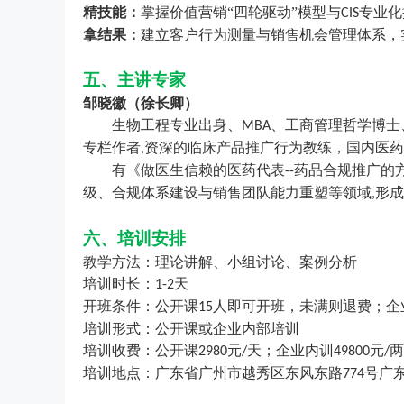
精技能：
掌握价值营销
“四轮驱动”模型与
专业化
CIS
拿结果：
建立客户行为测量与销售机会管理体系，
五、主讲专家
邹晓徽（徐长卿）
生物工程专业出身、
、工商管理哲学博士
MBA
专栏作者
资深的临床产品推广行为教练，国内医药
,
有《做医生信赖的医药代表
药品合规推广的
--
级、合规体系建设与销售团队能力重塑等领域
形成
,
六、培训安排
教学方法：理论讲解、小组讨论、案例分析
培训时长：
天
1-2
开班条件：公开课
人即可开班，未满则退费；企
15
培训形式：公开课或企业内部培训
培训收费：公开课
元
天；企业内训
元
两
2980
/
49800
/
培训地点：广东省广州市越秀区东风东路
号广
774