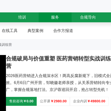
培训
服务
合规导向
在线工具
典型案例
合作方报道
战训练营
合规破局与价值重塑 医药营销转型实战训练
营
2026医药营销进入合规深水区！两高反腐新规下，旧模式全
效。6月6日广州开营，邹晓徽老师亲授，从关系营销转向专
广，掌握合规落地打法。京沪蓉巡回开启，抢占转型先机！
售前咨询
￥0.00
公开课
￥2980.00
企业内训
￥49800.00