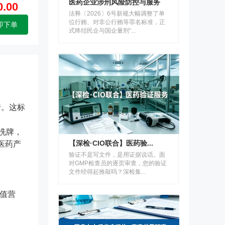
医药企业涉刑风险防控与服务
.00
法释〔2026〕6号新规大幅调整了单
位行贿、对非公行贿等罪名标准，正
即下单
式终结民企与国企量刑“...
行。这标
洗牌，
【深检·CIO联合】医药验...
医药产
验证不是写文件，是用证据说话。面
对GMP检查员的逐页审查，您的验证
文件经得起推敲吗？深检集...
价值营