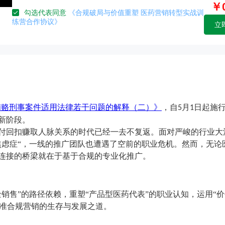
￥0
勾选代表同意
《合规破局与价值重塑 医药营销转型实战训
练营合作协议》
立
贿赂刑事案件适用法律若干问题的解释（二）》
，自
月
日起施
5
1
新阶段。
付回扣赚取人脉关系的时代已经一去不复返。面对严峻的行业大
焦虑症“，一线的推广团队也遭遇了空前的职业危机。然而，无论
连接的桥梁就在于基于合规的专业化推广。
金销售”的路径依赖，重塑“产品型医药代表”的职业认知，运用“
找准合规营销的生存与发展之道。