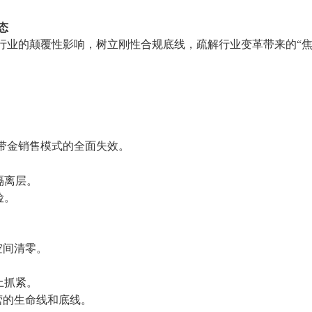
态
药行业的颠覆性影响，树立刚性合规底线，疏解行业变革带来的“焦
”带金销售模式的全面失效。
隔离层。
险。
。
空间清零。
上抓紧。
营的生命线和底线。