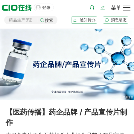
GSP审计

登录
菜单
药品生产B证
通知待办
消息动态
搜索
化妆品注册
医疗器械注册
药品注册
药品上市后变更
【医药传播】药企品牌 / 产品宣传片制
作