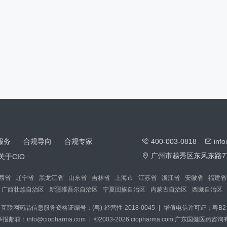
服务
合规导向
合规专家
400-003-0818
inf
广州市越秀区东风东路7
关于CIO
西省
辽宁省
黑龙江省
山东省
吉林省
上海市
江苏省
浙江省
安徽省
福建省
广西壮族自治区
新疆维吾尔自治区
宁夏回族自治区
内蒙古自治区
西藏自治区
互联网药品信息服务资格证编号：(粤)-经营性-2018-0045
|
增值电信许可证：粤B2-2
箱：info@ciopharma.com
|
©2003-2026 ciopharma.com 广东国健医药