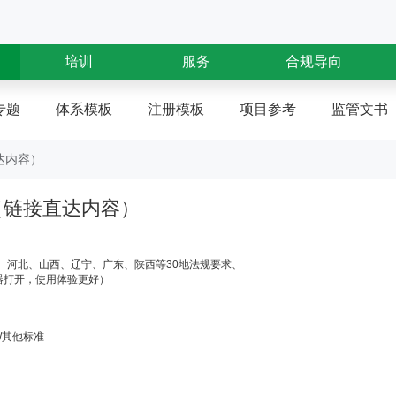
培训
服务
合规导向
专题
体系模板
注册模板
项目参考
监管文书
达内容）
（链接直达内容）
局、河北、山西、辽宁、广东、陕西等30地法规要求、
器打开，使用体验更好）
/其他标准