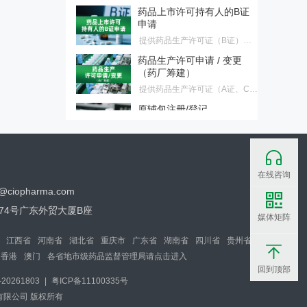
药品上市许可持有人的B证
医疗器械生产备案、变更服务
申请
提供药品生产许可证（B证）首
次申请、换证、变更服务，适合
药品生产许可申请 / 变更
不建药厂持证客户
（药厂筹建）
提供药品生产许可证（A证、C
证、D证）首次申请、换证、变
原辅包注册/登记
更服务，适合需药厂筹建客户
提供原料药、药用辅料、药包材
登记，原料药注册、原料药再注
化妆品注册/备案、变更
册服务
在线咨询
提供国产/进口特殊化妆品、普通
o@ciopharma.com
化妆品首次注册/备案、延续注
医药企业涉刑风险防控与服
册、变更注册/备案服务
74号广东外贸大厦B座
务
媒体矩阵
法释〔2026〕6号新规大幅调整
了单位行贿、对非公行贿等罪名
江西省
河南省
湖北省
重庆市
广东省
湖南省
四川省
贵州省
【深检·CIO联合】医药验证
标准，正式终结民企与国企量
香港
澳门
各省地市级药品监督管理局请点击进入
服务
刑“双轨制”。为帮助企业精准理
回到顶部
验证不是写文件，是用证据说
解新规红线、有效化解营销合规
0261803
|
粤ICP备11100335号
话。面对GMP检查员的逐页审
焦虑，本会推出专项解决方案，
药品上市后临床评价・真实
咨询有限公司 版权所有
查，您的验证文件经得起推敲
助您全面识别并化解涉刑风险。