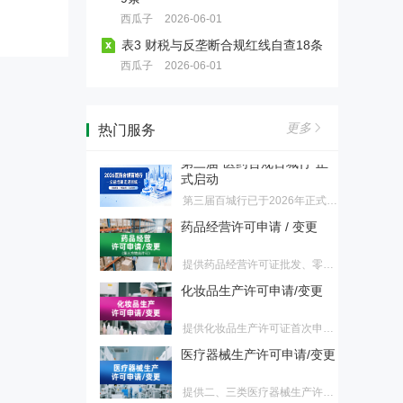
供品牌及产品宣传片制作，由医
西瓜子
2026-06-01
医疗器械注册/备案、变更
药垂直专业团队打造，以合规传
表3 财税与反垄断合规红线自查18条
播为核心准则，依托丰富的医院
提供国产/进口二、三类医疗器
资源，为医药生产企业、生物制
西瓜子
2026-06-01
械、IVD首次注册、延续注册、
药公司、医疗器械厂商、医药创
药品（国产/进口）注册、变
变更注册，国产/进口一类医疗器
新企业提供一站式影像传播解决
更
械、IVD备案、备案变更服务
方案，助力企业品牌升级，解决
提供国产/进口（含港澳台）化
更多
各类宣传痛点，规避传播风险，
热门服务
药、生物制品、中药首次注册、
提升品牌公信力与临床端认可
第三届"医药合规百城行"正
再注册、上市后变更服务
度。
式启动
第三届百城行已于2026年正式启
动。我们诚挚邀请各地监管部门
药品经营许可申请 / 变更
成为本届活动的合作单位，共同
推动辖区医药行业合规水平整体
提供药品经营许可证批发、零售
跃升。
连锁总部、零售连锁药店、零售
化妆品生产许可申请/变更
药店首次申请、换证、变更服务
提供化妆品生产许可证首次申
请、换证、变更服务
医疗器械生产许可申请/变更
提供二、三类医疗器械生产许可
证首次申请、换证、变更，一类