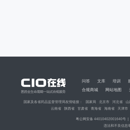
问答
文库
培训
合规商城
网站地图
国家及各省药品监督管理局友情链接：
国家局
北京市
河北省
山
云南省
陕西省
甘肃省
青海省
海南省
天津市
粤公网安备 44010402001640号
|
违法和不良信息举报邮