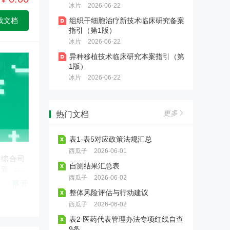
¥
冰片
2026-06-22
组织干细胞治疗新技术临床研究备案
载文档
医药企业涉刑风险防控与服
指引（第1版）
务
冰片
2026-06-22
法释〔2026〕6号新规大幅调整
异种移植技术临床研究本案指引（第
了单位行贿、对非公行贿等罪名
【深检·CIO联合】医药验证
标准，正式终结民企与国企量
1版）
服务
刑“双轨制”。为帮助企业精准理
冰片
2026-06-22
验证不是写文件，是用证据说
解新规红线、有效化解营销合规
话。面对GMP检查员的逐页审
焦虑，本会推出专项解决方案，
药品上市后临床评价・真实
查，您的验证文件经得起推敲
助您全面识别并化解涉刑风险。
世界研究 & 药物警戒全链条
吗？深检集团与CIO合规保证组
更多
热门文档
服务
可面向药品生产企业和上市许可
织联合推出医药验证服务，为您
持有人（MAH）提供药品上市后
交付每一份检查员都挑不出毛病
合规破局与价值重塑 医药营
临床评价、真实世界研究、药物
的验证证据链。国字号检测背书
表1-表5对应政策法规汇总
销转型实战训练营
警戒主动监测、卫生经济学研究
+ CIO合规深服务，让验证经得
西瓜子
2026-06-01
2026医药营销进入合规深水区！
及成果转化服务。
起检查员任何审视。
局综合司
两高反腐新规下，旧模式全面失
自测结果汇总表
究管理规
药物警戒第三方委托服务
效。6月6日广州开营，邹晓徽老
西瓜子
2026-06-02
展开
师亲授，从关系营销转向专业化
整体风险评估与行动建议
把PV重担交给真正懂行的人。合
推广，掌握合规落地打法。京沪
规底线、专业团队、迎检支持，
蓉巡回开启，抢占转型先机！
西瓜子
2026-06-02
【医药传播】药企品牌 / 产
三档可选，适合不同PV需求的药
品宣传片制作
表2 医药代表管理办法专项红线自查
品MAH、生产企业、境内责任
9条
本服务专注于为医药相关企业提
人。