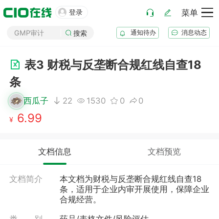

登录
菜单
药厂筹建
GMP审计
通知待办
消息动态
搜索
GSP审计
药品生产B证
表3 财税与反垄断合规红线自查18
化妆品注册
条
医疗器械注册
药品注册
西瓜子
22
1530
0
0
药品上市后变更
6.99
¥
文档信息
文档预览
文档简介
本文档为财税与反垄断合规红线自查18
条，适用于企业内审开展使用，保障企业
合规经营。
类 别
药品/表格文件/风险评估