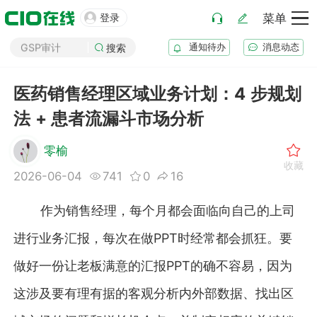
GMP审计

登录
菜单
GSP审计
通知待办
消息动态
搜索
药品生产B证
化妆品注册
医药销售经理区域业务计划：4 步规划
医疗器械注册
药品注册
法 + 患者流漏斗市场分析
药品上市后变更
零榆
收藏
2026-06-04
741
0
16
作为销售经理，每个月都会面临向自己的上司
进行业务汇报，每次在做PPT时经常都会抓狂。要
做好一份让老板满意的汇报PPT的确不容易，因为
这涉及要有理有据的客观分析内外部数据、找出区