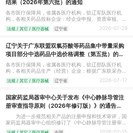
结果（2026年第六批）的通知
网。企业可随时申报，省公共资源交易中心按月受理，
配送企业信息库企业名单2026年第十二批纳入配送企
符合相关规定的产品15个工作日内完成挂网，挂网前通
业信息库企业名单序号用户编码企业名称1J2483辽宁
各市医疗保障局，省属各医疗机构，驻辽军队医疗机
过平台进行公示。挂网价格为企业承诺供应医疗机构的
曜昇医药有限公司辽宁省公共资源交易中心2026年07
构，各相关药品投标企业：经企业申报、资质审核、审
采购价格，医疗机构可在不高于挂网价格的基础上与企
月29日
核结果公示、申诉处理等环节，现将中药配方颗粒增补
业议价，按议定价格采购，议价和交易全程在平台进
2026-07-29
法规 / 其它 / 医疗器械
辽宁省
挂网采购结果（2026年第六批）（见附件）面向社会
行。医疗机构实际采购价格低于挂网价格的，按实际采
公布，全省医疗卫生机构于2026年7月30日零时起执
购价在平台进行登记。（三）其他。已挂网未挂价的中
行。相关议价流程由医疗机构与生产企业按辽宁省相关
辽宁关于广东联盟双氯芬酸等药品集中带量采购
药配方颗粒以我省医疗机构议定价格的最低价作为限
政策规定执行。系统操作手册见“辽宁省药品和医用耗
价；已挂网未议价的中药配方颗粒按新增挂网申报。
项目部分中选药品中选价格调整（第五批）的通
材集中采购网”-“下载中心”栏目-“辽宁省药品和医用耗
三、规范备案采购临床必需或急需、平台未挂网且不可
知
材招采管理子系统操作手册-交易”。附件：中药配方颗
各市医疗保障局，省属各医疗机构，驻辽部队医疗机
替代的产品，医疗机构可先采购使用、后补办平台备案
粒增补挂网采购结果（2026年第六批）
构，各相关药品生产（经营）企业：根据广东联采办要
采购手续，采购价格由医疗机构与企业自主议定，并于
（https://ggfw.ybj.ln.gov.cn/tps-
求，广东联盟双氯芬酸等药品集中带量采购部分中选药
7个工作日内在平台备案填表采购数量和采购价格。中
2026-07-17
法规 / 其它 / 医疗器械
辽宁省
web/pubTcmfInfoSecPubonln?
品中选价格调整如下：药品价格调整清单序号流水号产
药配方颗粒备案采购金额不应超过本年度中药饮片和中
btchNo=JyuLofDrUaz8wPbtIU43aA%3D%3D）辽宁
品名称生产（投标）企业全省调整后价格（元）
药配方颗粒采购总金额的1%，单次采购数量应不超过
省公共资源交易中心2026年7月29日
1188759静注人免疫球蛋白(pH4)哈尔滨派斯菲科生物
本医疗机构1个月的使用数量。四、实行动态管理在我
国家药监局器审中心关于发布《中心静脉导管注
制药有限公司537.92312229注射用盐酸罂粟碱哈药集
省挂网的中药配方颗粒，在其他省（市、区）产生新低
册审查指导原则（2026年修订版）》的通告
团生物工程有限公司18.473305151乳果糖口服溶液保
挂网采购价（不含集中带量采购中选和续约中选价格）
（2026年第23号）
定爱晖药业有限公司38.664272984葡萄糖粉剂四川峨
的或在我省挂网采购满1年且医疗机构实际采购价格全
为进一步规范相关产品的注册申报和技术审评，国
嵋山药业有限公司10.23辽宁省公共资源交易中心2026
部低于挂网限价的，生产企业应在30日内，主动申报
家药监局器审中心组织修订了《中心静脉导管注册审查
年7月17日
调整限价。未及时申请的，按照医药价格和招采信用评
指导原则（2026年修订版）》，现予发布。 特此
2026-07-15
法规 / 其它 / 医疗器械
全国