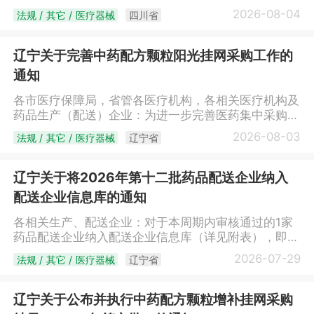
定，经企业申请，本机关拟注销成都昇源鑫医疗器械有
2026-08-04
法规 / 其它 / 医疗器械
四川省
限公司《药品经营许可证》[证书编号：川
AA0280928；经营方式：批发；注册地址：成都市武
侯区武兴二路9号2栋1单元7层701号A区；法定代表
辽宁关于完善中药配方颗粒阳光挂网采购工作的
人：工力；企业负责人：鹿纯；经营范围：生物制品
通知
(限诊断药品)、化学药制剂(限诊断药品)）]。自本公示
发布之日起10个工作日内，如无单位、个人提出异议，
各市医疗保障局，省管各医疗机构，各相关医疗机构及
本机关将依法注销该企业《药品经营许可证》。特此公
药品生产（配送）企业：为进一步完善医药集中采购制
示。联系电话：028-86912503四川省药品监督管理局
度，加强医药价格监测，规范中药配方颗粒阳光采购工
2026-08-03
法规 / 其它 / 医疗器械
辽宁省
2026年8月4日
作，保障群众健康权益，支持中医药传承创新发展，现
就中药配方颗粒阳光挂网采购相关事宜通知如下。一、
调整挂网品种范围中药配方颗粒指已获得国家标准或取
辽宁关于将2026年第十二批药品配送企业纳入
得省级药品监督管理部门备案的中药配方颗粒品种。
配送企业信息库的通知
二、细化挂网规则（一）直接挂网。国家和省组织集中
带量采购中选的中药配方颗粒（含续约，下同），协议
各相关生产、配送企业：对于本周期内审核通过的1家
期内按照相应价格直接挂网。医疗机构不再议价。
药品配送企业纳入配送企业信息库（详见附表），即日
（二）限价挂网。未纳入直接挂网的中药配方颗粒实行
起中标生产企业可与配送企业在辽宁省药品和医用耗材
2026-07-29
法规 / 其它 / 医疗器械
辽宁省
限价挂网。拟新增挂网的中药配方颗粒，企业提供3个
集中采购网上建立配送关系，配送关系的建立方法详见
外省价格，承诺全国最低价挂网；外省挂网不足3个的
辽宁省药品和医用耗材集中采购网网站首页下载中心—
中药配方颗粒，我省有3家二级及以上公立医疗机构备
《辽宁省药品和医用耗材招采管理子系统操作手册-交
辽宁关于公布并执行中药配方颗粒增补挂网采购
案采购的，企业可按不高于1年内最高备案价格申报挂
易》中的相关操作说明。附表：2026年第十二批纳入