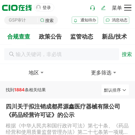
GMP审计

登录
菜单
GSP审计
通知待办
消息动态
搜索
药品生产B证
化妆品注册
合规查查
政策公告
监管动态
新品/技术
医疗器械注册
药品注册
搜索
药品上市后变更
地区
更多筛选
找到
1884
条相关结果
默认排序
四川关于拟注销成都昇源鑫医疗器械有限公司
《药品经营许可证》的公示
根据《中华人民共和国行政许可法》第七十条、《药品
经营和使用质量监督管理办法》第二十七条第一项规