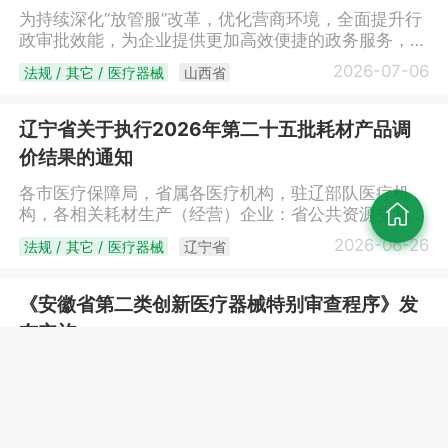
地”工作机制，畅通临床创新成果转化路径，培育一批
此公告。江苏省药品监督管理局2026年7月3日
为持续深化“放管服”改革，优化营商环境，全面提升行
具有显著临床应用价值的医工融合标志性产品上市，进
政审批效能，为企业提供更加高效便捷的政务服务，经
一步满足临床需求、保障人民群众健康。二、主要任务
研究决定，自2026年7月9日起，我局受理的国产第二
（一）开展宣贯培训。通过召开会议、现场走访等方式
2026-07-06
法规 / 其它 / 医疗器械
山西省
类医疗器械注册审批（含首次注册、变更注册、延续注
开展政策宣传，为企业、园区、医疗机构宣讲解读临床
册）、国产第二类体外诊断试剂注册审批（含首次注
创新成果转化政策，讲解医疗器械注册申报有关要求，
册、变更注册、延续注册）等2个事项，试行电子证
辽宁省关于执行2026年第二十五批耗材产品调
鼓励医疗机构积极申报临床创新成果转化项目，支持医
照。现将有关事项公告如下：一、自2026年7月9日
疗器械生产企业积极对接匹配项目，开展研发转化活
价结果的通知
起，按照《医疗器械注册与备案管理办法》《体外诊断
动。（二）项目征集筛选。市药监局指导天津高端医疗
试剂注册与备案管理办法》提出申请并获准注册的国产
各市医疗保障局，省属各医疗机构，驻辽部队医疗机
器械创新研究院（以下简称天津高研院）开通线上创新
第二类医疗器械、国产第二类体外诊断试剂产品，开始
构，各相关耗材生产（经营）企业：省公共资源交易中
服务平台“春雨行动”专栏，征集临床创新成果转化项目
发放电子注册证。二、电子注册证与纸质注册证具有同
心收到的耗材产品在辽宁省主动降价的申请和价格联动
（附件），各医疗机构通过专栏
2026-06-26
法规 / 其它 / 医疗器械
辽宁省
等法律效力。电子证照具有证书授权、扫码验真、在线
确认结果，按照省医保局《关于改革完善药品和医用耗
（https://project.devicetj.com）在线申报。市药监局
验证、政务共享等多项功能，注册人应当正确使用和妥
材集中挂网采购工作的通知》（辽医保规〔2024〕1
制定项目筛选方案，细化筛选流程，组建项目筛选专家
善保管电子注册证。三、试行期间，申请人可登录山西
号）要求，同意上述产品挂网采购价格进行调整（详见
组，将具有临床应用价值和创新性的项目作为优质项目
《安徽省第二类创新医疗器械特别审查程序》发
省政务服务网
附件），全省所有医疗卫生机构于7月1日起执行新的挂
纳入“春雨行动”项目库。（三）组织对接匹配。市药监
布实施
（https://www.sxzwfw.gov.cn/icity/public/index），
网采购价格。降价产品设置采购过渡期，时间为1周。
局建立对接和动态管理机制，通过线上公开推送、线下
进入用户中心-我的资料，点击“我的证照”进行下载。
附件：耗材价格调整清单
精细化对接、服务平台筛查等方式，帮助医疗机构与大
为进一步激发产业创新发展活力，鼓励我省医疗器械研
电子证照与省药监局印制的纸质证书具有同等法律效
（ypzb2015gs.lnypcg.com.cn/BidInfoPublic/Genuine/hc
专院校、科研院所、生产企业对接，并及时跟进项目进
究与创新，近日，省局发布《安徽省第二类创新医疗器
力，此前已发放的纸质证书在有效期内依然有效。四、
RID=2070387235445293058）辽宁省公共资源交易
展。（四）加强辅导培育。做好已对接匹配项目的属性
械特别审查程序》（以下简称《程序》）。《程序》明
申请人在使用过程中如有问题，请及时与我局联系，联
2026-06-25
法规 / 其它 / 医疗器械
安徽省
中心2026年06月26日
和分类界定指导工作，对属于第一类、第二类医疗器械
确，申请第二类创新医疗器械特别审查，应当具备：一
系电话：0351-8383598、0351-8383766。五、正式
的，为产品研发全过程提供技术审评、检验检测、体系