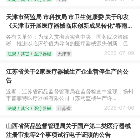
价制度相关规定处理。自印发之日起执行，与本通知不
通告。 附件：中心静脉导管注册审查指导原则
符和内容以本通知为准。辽宁省医疗保障局2026年8月
（2026年修订版）（下载）国家药品监督管理局医疗
3日
器械技术审评中心2026年7月13日
天津市药监局 市科技局 市卫生健康委 关于印发
《天津市开展医疗器械临床创新成果转化“春雨行
动”实施方案》的通知
各有关单位：为深入贯彻落实党中央、国务院决策部
署，推进以临床价值为导向的医疗器械源头创新，促进
更多临床创新成果向医疗器械产品转化，天津市药品监
2026-07-09
法规 / 其它 / 医疗器械
天津市
督管理局、天津市科学技术局、天津市卫生健康委员会
联合制定《天津市开展医疗器械临床创新成果转化“春
雨行动”实施方案》，现印发给你们，请遵照执行。天
江苏省关于2家医疗器械生产企业暂停生产的公
津市药品监督管理局 天津市科学技术局天津市
告
卫生健康委员会2026年6月24日（此件主动公开）天
津市开展医疗器械临床创新成果转化“春雨行动”实施方
近期，江苏省药品监督管理局在监督检查中发现，扬州
案为贯彻落实《国务院办公厅关于全面深化药品医疗器
市普菲特医疗器械有限公司（苏药监械生产许
械监管改革促进医药产业高质量发展的意见》（国办发
20230213号）、扬州市俊邦科技发展有限公司（苏药
2026-07-06
法规 / 其它 / 医疗器械
江苏省
〔2024〕53号），根据《国家药监局综合司关于开展
监械生产许20140075号）的质量管理体系存在关键缺
医疗器械临床创新成果转化“春雨行动”的通知》（药监
陷项，不符合《医疗器械生产质量管理规范》相关规
综械注〔2026〕28号）要求，结合天津工作实际，制
定。根据《医疗器械生产监督管理办法》第六十四条第
山西省药品监督管理局关于国产第二类医疗器械
定实施方案如下。一、工作目标通过广泛挖掘临床创新
二款，现对扬州市普菲特医疗器械有限公司、扬州市俊
注册审批等2个事项试行电子证照的公告
创意，建立“征集筛选—对接匹配—辅导培育—转化落
邦科技发展有限公司采取暂停生产的风险控制措施。特