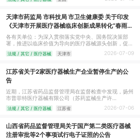
价制度相关规定处理。自印发之日起执行，与本通知不
通告。 附件：中心静脉导管注册审查指导原则
符和内容以本通知为准。辽宁省医疗保障局2026年8月
（2026年修订版）（下载）国家药品监督管理局医疗
3日
器械技术审评中心2026年7月13日
天津市药监局 市科技局 市卫生健康委 关于印发
《天津市开展医疗器械临床创新成果转化“春雨行
动”实施方案》的通知
各有关单位：为深入贯彻落实党中央、国务院决策部
署，推进以临床价值为导向的医疗器械源头创新，促进
更多临床创新成果向医疗器械产品转化，天津市药品监
2026-07-09
法规 / 其它 / 医疗器械
天津市
督管理局、天津市科学技术局、天津市卫生健康委员会
联合制定《天津市开展医疗器械临床创新成果转化“春
雨行动”实施方案》，现印发给你们，请遵照执行。天
江苏省关于2家医疗器械生产企业暂停生产的公
津市药品监督管理局 天津市科学技术局天津市
告
卫生健康委员会2026年6月24日（此件主动公开）天
津市开展医疗器械临床创新成果转化“春雨行动”实施方
近期，江苏省药品监督管理局在监督检查中发现，扬州
案为贯彻落实《国务院办公厅关于全面深化药品医疗器
市普菲特医疗器械有限公司（苏药监械生产许
械监管改革促进医药产业高质量发展的意见》（国办发
20230213号）、扬州市俊邦科技发展有限公司（苏药
2026-07-06
法规 / 其它 / 医疗器械
江苏省
〔2024〕53号），根据《国家药监局综合司关于开展
监械生产许20140075号）的质量管理体系存在关键缺
医疗器械临床创新成果转化“春雨行动”的通知》（药监
陷项，不符合《医疗器械生产质量管理规范》相关规
综械注〔2026〕28号）要求，结合天津工作实际，制
定。根据《医疗器械生产监督管理办法》第六十四条第
山西省药品监督管理局关于国产第二类医疗器械
定实施方案如下。一、工作目标通过广泛挖掘临床创新
二款，现对扬州市普菲特医疗器械有限公司、扬州市俊
注册审批等2个事项试行电子证照的公告
创意，建立“征集筛选—对接匹配—辅导培育—转化落
邦科技发展有限公司采取暂停生产的风险控制措施。特