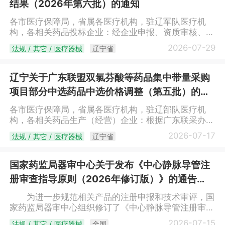
结果（2026年第六批）的通知
网。企业可随时申报，省公共资源交易中心按月受理，
配送企业信息库企业名单2026年第十二批纳入配送企
符合相关规定的产品15个工作日内完成挂网，挂网前通
业信息库企业名单序号用户编码企业名称1J2483辽宁
各市医疗保障局，省属各医疗机构，驻辽军队医疗机
过平台进行公示。挂网价格为企业承诺供应医疗机构的
曜昇医药有限公司辽宁省公共资源交易中心2026年07
构，各相关药品投标企业：经企业申报、资质审核、审
采购价格，医疗机构可在不高于挂网价格的基础上与企
月29日
核结果公示、申诉处理等环节，现将中药配方颗粒增补
业议价，按议定价格采购，议价和交易全程在平台进
2026-07-29
法规 / 其它 / 医疗器械
辽宁省
挂网采购结果（2026年第六批）（见附件）面向社会
行。医疗机构实际采购价格低于挂网价格的，按实际采
公布，全省医疗卫生机构于2026年7月30日零时起执
购价在平台进行登记。（三）其他。已挂网未挂价的中
行。相关议价流程由医疗机构与生产企业按辽宁省相关
辽宁关于广东联盟双氯芬酸等药品集中带量采购
药配方颗粒以我省医疗机构议定价格的最低价作为限
政策规定执行。系统操作手册见“辽宁省药品和医用耗
价；已挂网未议价的中药配方颗粒按新增挂网申报。
项目部分中选药品中选价格调整（第五批）的通
材集中采购网”-“下载中心”栏目-“辽宁省药品和医用耗
三、规范备案采购临床必需或急需、平台未挂网且不可
知
材招采管理子系统操作手册-交易”。附件：中药配方颗
各市医疗保障局，省属各医疗机构，驻辽部队医疗机
替代的产品，医疗机构可先采购使用、后补办平台备案
粒增补挂网采购结果（2026年第六批）
构，各相关药品生产（经营）企业：根据广东联采办要
采购手续，采购价格由医疗机构与企业自主议定，并于
（https://ggfw.ybj.ln.gov.cn/tps-
求，广东联盟双氯芬酸等药品集中带量采购部分中选药
7个工作日内在平台备案填表采购数量和采购价格。中
2026-07-17
法规 / 其它 / 医疗器械
辽宁省
web/pubTcmfInfoSecPubonln?
品中选价格调整如下：药品价格调整清单序号流水号产
药配方颗粒备案采购金额不应超过本年度中药饮片和中
btchNo=JyuLofDrUaz8wPbtIU43aA%3D%3D）辽宁
品名称生产（投标）企业全省调整后价格（元）
药配方颗粒采购总金额的1%，单次采购数量应不超过
省公共资源交易中心2026年7月29日
1188759静注人免疫球蛋白(pH4)哈尔滨派斯菲科生物
本医疗机构1个月的使用数量。四、实行动态管理在我
国家药监局器审中心关于发布《中心静脉导管注
制药有限公司537.92312229注射用盐酸罂粟碱哈药集
省挂网的中药配方颗粒，在其他省（市、区）产生新低
册审查指导原则（2026年修订版）》的通告
团生物工程有限公司18.473305151乳果糖口服溶液保
挂网采购价（不含集中带量采购中选和续约中选价格）
（2026年第23号）
定爱晖药业有限公司38.664272984葡萄糖粉剂四川峨
的或在我省挂网采购满1年且医疗机构实际采购价格全
为进一步规范相关产品的注册申报和技术审评，国
嵋山药业有限公司10.23辽宁省公共资源交易中心2026
部低于挂网限价的，生产企业应在30日内，主动申报
家药监局器审中心组织修订了《中心静脉导管注册审查
年7月17日
调整限价。未及时申请的，按照医药价格和招采信用评
指导原则（2026年修订版）》，现予发布。 特此
2026-07-15
法规 / 其它 / 医疗器械
全国