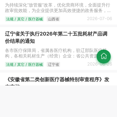
地”工作机制，畅通临床创新成果转化路径，培育一批
此公告。江苏省药品监督管理局2026年7月3日
为持续深化“放管服”改革，优化营商环境，全面提升行
具有显著临床应用价值的医工融合标志性产品上市，进
政审批效能，为企业提供更加高效便捷的政务服务，经
一步满足临床需求、保障人民群众健康。二、主要任务
研究决定，自2026年7月9日起，我局受理的国产第二
（一）开展宣贯培训。通过召开会议、现场走访等方式
2026-07-06
法规 / 其它 / 医疗器械
山西省
类医疗器械注册审批（含首次注册、变更注册、延续注
开展政策宣传，为企业、园区、医疗机构宣讲解读临床
册）、国产第二类体外诊断试剂注册审批（含首次注
创新成果转化政策，讲解医疗器械注册申报有关要求，
册、变更注册、延续注册）等2个事项，试行电子证
辽宁省关于执行2026年第二十五批耗材产品调
鼓励医疗机构积极申报临床创新成果转化项目，支持医
照。现将有关事项公告如下：一、自2026年7月9日
疗器械生产企业积极对接匹配项目，开展研发转化活
价结果的通知
起，按照《医疗器械注册与备案管理办法》《体外诊断
动。（二）项目征集筛选。市药监局指导天津高端医疗
试剂注册与备案管理办法》提出申请并获准注册的国产
各市医疗保障局，省属各医疗机构，驻辽部队医疗机
器械创新研究院（以下简称天津高研院）开通线上创新
第二类医疗器械、国产第二类体外诊断试剂产品，开始
构，各相关耗材生产（经营）企业：省公共资源交易中
服务平台“春雨行动”专栏，征集临床创新成果转化项目
发放电子注册证。二、电子注册证与纸质注册证具有同
心收到的耗材产品在辽宁省主动降价的申请和价格联动
（附件），各医疗机构通过专栏
2026-06-26
法规 / 其它 / 医疗器械
辽宁省
等法律效力。电子证照具有证书授权、扫码验真、在线
确认结果，按照省医保局《关于改革完善药品和医用耗
（https://project.devicetj.com）在线申报。市药监局
验证、政务共享等多项功能，注册人应当正确使用和妥
材集中挂网采购工作的通知》（辽医保规〔2024〕1
制定项目筛选方案，细化筛选流程，组建项目筛选专家
善保管电子注册证。三、试行期间，申请人可登录山西
号）要求，同意上述产品挂网采购价格进行调整（详见
组，将具有临床应用价值和创新性的项目作为优质项目
《安徽省第二类创新医疗器械特别审查程序》发
省政务服务网
附件），全省所有医疗卫生机构于7月1日起执行新的挂
纳入“春雨行动”项目库。（三）组织对接匹配。市药监
布实施
（https://www.sxzwfw.gov.cn/icity/public/index），
网采购价格。降价产品设置采购过渡期，时间为1周。
局建立对接和动态管理机制，通过线上公开推送、线下
进入用户中心-我的资料，点击“我的证照”进行下载。
附件：耗材价格调整清单
精细化对接、服务平台筛查等方式，帮助医疗机构与大
为进一步激发产业创新发展活力，鼓励我省医疗器械研
电子证照与省药监局印制的纸质证书具有同等法律效
（ypzb2015gs.lnypcg.com.cn/BidInfoPublic/Genuine/hc
专院校、科研院所、生产企业对接，并及时跟进项目进
究与创新，近日，省局发布《安徽省第二类创新医疗器
力，此前已发放的纸质证书在有效期内依然有效。四、
RID=2070387235445293058）辽宁省公共资源交易
展。（四）加强辅导培育。做好已对接匹配项目的属性
械特别审查程序》（以下简称《程序》）。《程序》明
申请人在使用过程中如有问题，请及时与我局联系，联
2026-06-25
法规 / 其它 / 医疗器械
安徽省
中心2026年06月26日
和分类界定指导工作，对属于第一类、第二类医疗器械
确，申请第二类创新医疗器械特别审查，应当具备：一
系电话：0351-8383598、0351-8383766。五、正式
的，为产品研发全过程提供技术审评、检验检测、体系