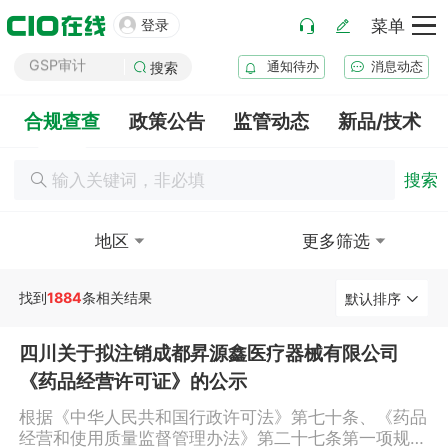
GMP审计

登录
菜单
GSP审计
通知待办
消息动态
药品生产B证
搜索
化妆品注册
合规查查
政策公告
监管动态
新品/技术
医疗器械注册
药品注册
搜索
药品上市后变更
地区
更多筛选
找到
1884
条相关结果
默认排序
四川关于拟注销成都昇源鑫医疗器械有限公司
《药品经营许可证》的公示
根据《中华人民共和国行政许可法》第七十条、《药品
经营和使用质量监督管理办法》第二十七条第一项规