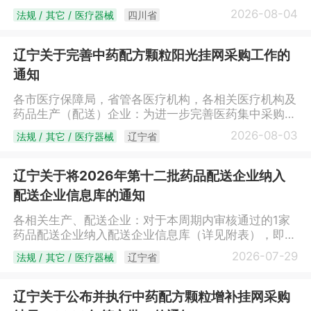
定，经企业申请，本机关拟注销成都昇源鑫医疗器械有
2026-08-04
法规 / 其它 / 医疗器械
四川省
限公司《药品经营许可证》[证书编号：川
AA0280928；经营方式：批发；注册地址：成都市武
侯区武兴二路9号2栋1单元7层701号A区；法定代表
辽宁关于完善中药配方颗粒阳光挂网采购工作的
人：工力；企业负责人：鹿纯；经营范围：生物制品
通知
(限诊断药品)、化学药制剂(限诊断药品)）]。自本公示
发布之日起10个工作日内，如无单位、个人提出异议，
各市医疗保障局，省管各医疗机构，各相关医疗机构及
本机关将依法注销该企业《药品经营许可证》。特此公
药品生产（配送）企业：为进一步完善医药集中采购制
示。联系电话：028-86912503四川省药品监督管理局
度，加强医药价格监测，规范中药配方颗粒阳光采购工
2026-08-03
法规 / 其它 / 医疗器械
辽宁省
2026年8月4日
作，保障群众健康权益，支持中医药传承创新发展，现
就中药配方颗粒阳光挂网采购相关事宜通知如下。一、
调整挂网品种范围中药配方颗粒指已获得国家标准或取
辽宁关于将2026年第十二批药品配送企业纳入
得省级药品监督管理部门备案的中药配方颗粒品种。
配送企业信息库的通知
二、细化挂网规则（一）直接挂网。国家和省组织集中
带量采购中选的中药配方颗粒（含续约，下同），协议
各相关生产、配送企业：对于本周期内审核通过的1家
期内按照相应价格直接挂网。医疗机构不再议价。
药品配送企业纳入配送企业信息库（详见附表），即日
（二）限价挂网。未纳入直接挂网的中药配方颗粒实行
起中标生产企业可与配送企业在辽宁省药品和医用耗材
2026-07-29
法规 / 其它 / 医疗器械
辽宁省
限价挂网。拟新增挂网的中药配方颗粒，企业提供3个
集中采购网上建立配送关系，配送关系的建立方法详见
外省价格，承诺全国最低价挂网；外省挂网不足3个的
辽宁省药品和医用耗材集中采购网网站首页下载中心—
中药配方颗粒，我省有3家二级及以上公立医疗机构备
《辽宁省药品和医用耗材招采管理子系统操作手册-交
辽宁关于公布并执行中药配方颗粒增补挂网采购
案采购的，企业可按不高于1年内最高备案价格申报挂
易》中的相关操作说明。附表：2026年第十二批纳入