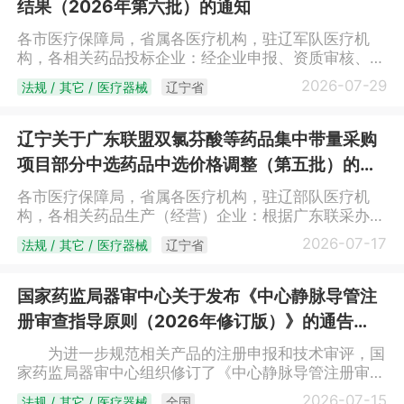
结果（2026年第六批）的通知
网。企业可随时申报，省公共资源交易中心按月受理，
配送企业信息库企业名单2026年第十二批纳入配送企
符合相关规定的产品15个工作日内完成挂网，挂网前通
业信息库企业名单序号用户编码企业名称1J2483辽宁
各市医疗保障局，省属各医疗机构，驻辽军队医疗机
过平台进行公示。挂网价格为企业承诺供应医疗机构的
曜昇医药有限公司辽宁省公共资源交易中心2026年07
构，各相关药品投标企业：经企业申报、资质审核、审
采购价格，医疗机构可在不高于挂网价格的基础上与企
月29日
核结果公示、申诉处理等环节，现将中药配方颗粒增补
业议价，按议定价格采购，议价和交易全程在平台进
2026-07-29
法规 / 其它 / 医疗器械
辽宁省
挂网采购结果（2026年第六批）（见附件）面向社会
行。医疗机构实际采购价格低于挂网价格的，按实际采
公布，全省医疗卫生机构于2026年7月30日零时起执
购价在平台进行登记。（三）其他。已挂网未挂价的中
行。相关议价流程由医疗机构与生产企业按辽宁省相关
辽宁关于广东联盟双氯芬酸等药品集中带量采购
药配方颗粒以我省医疗机构议定价格的最低价作为限
政策规定执行。系统操作手册见“辽宁省药品和医用耗
价；已挂网未议价的中药配方颗粒按新增挂网申报。
项目部分中选药品中选价格调整（第五批）的通
材集中采购网”-“下载中心”栏目-“辽宁省药品和医用耗
三、规范备案采购临床必需或急需、平台未挂网且不可
知
材招采管理子系统操作手册-交易”。附件：中药配方颗
各市医疗保障局，省属各医疗机构，驻辽部队医疗机
替代的产品，医疗机构可先采购使用、后补办平台备案
粒增补挂网采购结果（2026年第六批）
构，各相关药品生产（经营）企业：根据广东联采办要
采购手续，采购价格由医疗机构与企业自主议定，并于
（https://ggfw.ybj.ln.gov.cn/tps-
求，广东联盟双氯芬酸等药品集中带量采购部分中选药
7个工作日内在平台备案填表采购数量和采购价格。中
2026-07-17
法规 / 其它 / 医疗器械
辽宁省
web/pubTcmfInfoSecPubonln?
品中选价格调整如下：药品价格调整清单序号流水号产
药配方颗粒备案采购金额不应超过本年度中药饮片和中
btchNo=JyuLofDrUaz8wPbtIU43aA%3D%3D）辽宁
品名称生产（投标）企业全省调整后价格（元）
药配方颗粒采购总金额的1%，单次采购数量应不超过
省公共资源交易中心2026年7月29日
1188759静注人免疫球蛋白(pH4)哈尔滨派斯菲科生物
本医疗机构1个月的使用数量。四、实行动态管理在我
国家药监局器审中心关于发布《中心静脉导管注
制药有限公司537.92312229注射用盐酸罂粟碱哈药集
省挂网的中药配方颗粒，在其他省（市、区）产生新低
册审查指导原则（2026年修订版）》的通告
团生物工程有限公司18.473305151乳果糖口服溶液保
挂网采购价（不含集中带量采购中选和续约中选价格）
（2026年第23号）
定爱晖药业有限公司38.664272984葡萄糖粉剂四川峨
的或在我省挂网采购满1年且医疗机构实际采购价格全
为进一步规范相关产品的注册申报和技术审评，国
嵋山药业有限公司10.23辽宁省公共资源交易中心2026
部低于挂网限价的，生产企业应在30日内，主动申报
家药监局器审中心组织修订了《中心静脉导管注册审查
年7月17日
调整限价。未及时申请的，按照医药价格和招采信用评
指导原则（2026年修订版）》，现予发布。 特此
2026-07-15
法规 / 其它 / 医疗器械
全国