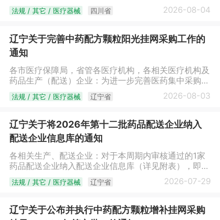
定，经企业申请，本机关拟注销成都昇源鑫医疗器械有
2026-08-04
法规 / 其它 / 医疗器械
四川省
限公司《药品经营许可证》[证书编号：川
AA0280928；经营方式：批发；注册地址：成都市武
侯区武兴二路9号2栋1单元7层701号A区；法定代表
辽宁关于完善中药配方颗粒阳光挂网采购工作的
人：工力；企业负责人：鹿纯；经营范围：生物制品
通知
(限诊断药品)、化学药制剂(限诊断药品)）]。自本公示
发布之日起10个工作日内，如无单位、个人提出异议，
各市医疗保障局，省管各医疗机构，各相关医疗机构及
本机关将依法注销该企业《药品经营许可证》。特此公
药品生产（配送）企业：为进一步完善医药集中采购制
示。联系电话：028-86912503四川省药品监督管理局
度，加强医药价格监测，规范中药配方颗粒阳光采购工
2026-08-03
法规 / 其它 / 医疗器械
辽宁省
2026年8月4日
作，保障群众健康权益，支持中医药传承创新发展，现
就中药配方颗粒阳光挂网采购相关事宜通知如下。一、
调整挂网品种范围中药配方颗粒指已获得国家标准或取
辽宁关于将2026年第十二批药品配送企业纳入
得省级药品监督管理部门备案的中药配方颗粒品种。
配送企业信息库的通知
二、细化挂网规则（一）直接挂网。国家和省组织集中
带量采购中选的中药配方颗粒（含续约，下同），协议
各相关生产、配送企业：对于本周期内审核通过的1家
期内按照相应价格直接挂网。医疗机构不再议价。
药品配送企业纳入配送企业信息库（详见附表），即日
（二）限价挂网。未纳入直接挂网的中药配方颗粒实行
起中标生产企业可与配送企业在辽宁省药品和医用耗材
2026-07-29
法规 / 其它 / 医疗器械
辽宁省
限价挂网。拟新增挂网的中药配方颗粒，企业提供3个
集中采购网上建立配送关系，配送关系的建立方法详见
外省价格，承诺全国最低价挂网；外省挂网不足3个的
辽宁省药品和医用耗材集中采购网网站首页下载中心—
中药配方颗粒，我省有3家二级及以上公立医疗机构备
《辽宁省药品和医用耗材招采管理子系统操作手册-交
辽宁关于公布并执行中药配方颗粒增补挂网采购
案采购的，企业可按不高于1年内最高备案价格申报挂
易》中的相关操作说明。附表：2026年第十二批纳入