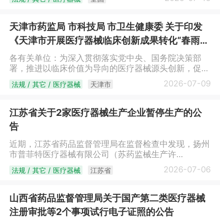
价制度相关规定处理。自印发之日起执行，与本通知不
通告。 附件：中心静脉导管注册审查指导原则
符和内容以本通知为准。辽宁省医疗保障局2026年8月
（2026年修订版）（下载）国家药品监督管理局医疗
3日
器械技术审评中心2026年7月13日
天津市药监局 市科技局 市卫生健康委 关于印发
《天津市开展医疗器械临床创新成果转化“春雨行
动”实施方案》的通知
各有关单位：为深入贯彻落实党中央、国务院决策部
署，推进以临床价值为导向的医疗器械源头创新，促进
更多临床创新成果向医疗器械产品转化，天津市药品监
2026-07-09
法规 / 其它 / 医疗器械
天津市
督管理局、天津市科学技术局、天津市卫生健康委员会
联合制定《天津市开展医疗器械临床创新成果转化“春
雨行动”实施方案》，现印发给你们，请遵照执行。天
江苏省关于2家医疗器械生产企业暂停生产的公
津市药品监督管理局 天津市科学技术局天津市
告
卫生健康委员会2026年6月24日（此件主动公开）天
津市开展医疗器械临床创新成果转化“春雨行动”实施方
近期，江苏省药品监督管理局在监督检查中发现，扬州
案为贯彻落实《国务院办公厅关于全面深化药品医疗器
市普菲特医疗器械有限公司（苏药监械生产许
械监管改革促进医药产业高质量发展的意见》（国办发
20230213号）、扬州市俊邦科技发展有限公司（苏药
2026-07-06
法规 / 其它 / 医疗器械
江苏省
〔2024〕53号），根据《国家药监局综合司关于开展
监械生产许20140075号）的质量管理体系存在关键缺
医疗器械临床创新成果转化“春雨行动”的通知》（药监
陷项，不符合《医疗器械生产质量管理规范》相关规
综械注〔2026〕28号）要求，结合天津工作实际，制
定。根据《医疗器械生产监督管理办法》第六十四条第
山西省药品监督管理局关于国产第二类医疗器械
定实施方案如下。一、工作目标通过广泛挖掘临床创新
二款，现对扬州市普菲特医疗器械有限公司、扬州市俊
注册审批等2个事项试行电子证照的公告
创意，建立“征集筛选—对接匹配—辅导培育—转化落
邦科技发展有限公司采取暂停生产的风险控制措施。特