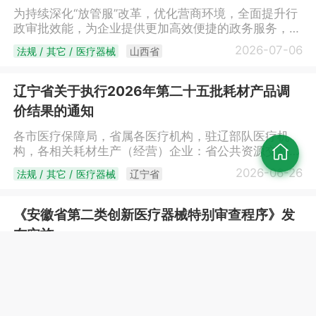
地”工作机制，畅通临床创新成果转化路径，培育一批
此公告。江苏省药品监督管理局2026年7月3日
为持续深化“放管服”改革，优化营商环境，全面提升行
具有显著临床应用价值的医工融合标志性产品上市，进
政审批效能，为企业提供更加高效便捷的政务服务，经
一步满足临床需求、保障人民群众健康。二、主要任务
研究决定，自2026年7月9日起，我局受理的国产第二
（一）开展宣贯培训。通过召开会议、现场走访等方式
2026-07-06
法规 / 其它 / 医疗器械
山西省
类医疗器械注册审批（含首次注册、变更注册、延续注
开展政策宣传，为企业、园区、医疗机构宣讲解读临床
册）、国产第二类体外诊断试剂注册审批（含首次注
创新成果转化政策，讲解医疗器械注册申报有关要求，
册、变更注册、延续注册）等2个事项，试行电子证
辽宁省关于执行2026年第二十五批耗材产品调
鼓励医疗机构积极申报临床创新成果转化项目，支持医
照。现将有关事项公告如下：一、自2026年7月9日
疗器械生产企业积极对接匹配项目，开展研发转化活
价结果的通知
起，按照《医疗器械注册与备案管理办法》《体外诊断
动。（二）项目征集筛选。市药监局指导天津高端医疗
试剂注册与备案管理办法》提出申请并获准注册的国产
各市医疗保障局，省属各医疗机构，驻辽部队医疗机
器械创新研究院（以下简称天津高研院）开通线上创新
第二类医疗器械、国产第二类体外诊断试剂产品，开始
构，各相关耗材生产（经营）企业：省公共资源交易中
服务平台“春雨行动”专栏，征集临床创新成果转化项目
发放电子注册证。二、电子注册证与纸质注册证具有同
心收到的耗材产品在辽宁省主动降价的申请和价格联动
（附件），各医疗机构通过专栏
2026-06-26
法规 / 其它 / 医疗器械
辽宁省
等法律效力。电子证照具有证书授权、扫码验真、在线
确认结果，按照省医保局《关于改革完善药品和医用耗
（https://project.devicetj.com）在线申报。市药监局
验证、政务共享等多项功能，注册人应当正确使用和妥
材集中挂网采购工作的通知》（辽医保规〔2024〕1
制定项目筛选方案，细化筛选流程，组建项目筛选专家
善保管电子注册证。三、试行期间，申请人可登录山西
号）要求，同意上述产品挂网采购价格进行调整（详见
组，将具有临床应用价值和创新性的项目作为优质项目
《安徽省第二类创新医疗器械特别审查程序》发
省政务服务网
附件），全省所有医疗卫生机构于7月1日起执行新的挂
纳入“春雨行动”项目库。（三）组织对接匹配。市药监
布实施
（https://www.sxzwfw.gov.cn/icity/public/index），
网采购价格。降价产品设置采购过渡期，时间为1周。
局建立对接和动态管理机制，通过线上公开推送、线下
进入用户中心-我的资料，点击“我的证照”进行下载。
附件：耗材价格调整清单
精细化对接、服务平台筛查等方式，帮助医疗机构与大
为进一步激发产业创新发展活力，鼓励我省医疗器械研
电子证照与省药监局印制的纸质证书具有同等法律效
（ypzb2015gs.lnypcg.com.cn/BidInfoPublic/Genuine/hc
专院校、科研院所、生产企业对接，并及时跟进项目进
究与创新，近日，省局发布《安徽省第二类创新医疗器
力，此前已发放的纸质证书在有效期内依然有效。四、
RID=2070387235445293058）辽宁省公共资源交易
展。（四）加强辅导培育。做好已对接匹配项目的属性
械特别审查程序》（以下简称《程序》）。《程序》明
申请人在使用过程中如有问题，请及时与我局联系，联
2026-06-25
法规 / 其它 / 医疗器械
安徽省
中心2026年06月26日
和分类界定指导工作，对属于第一类、第二类医疗器械
确，申请第二类创新医疗器械特别审查，应当具备：一
系电话：0351-8383598、0351-8383766。五、正式
的，为产品研发全过程提供技术审评、检验检测、体系