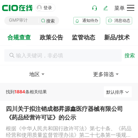
药厂筹建

登录
菜单
GMP审计
通知待办
消息动态
GSP审计
搜索
药品生产B证
合规查查
政策公告
监管动态
新品/技术
化妆品注册
医疗器械注册
搜索
药品注册
药品上市后变更
地区
更多筛选
找到
1884
条相关结果
默认排序
四川关于拟注销成都昇源鑫医疗器械有限公司
《药品经营许可证》的公示
根据《中华人民共和国行政许可法》第七十条、《药品
经营和使用质量监督管理办法》第二十七条第一项规