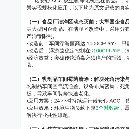
诺安心 ACC 微生物净化机已在食品厂
景实现规模化应用，以下均为原文记载的真
（一）食品厂洁净区动态灭菌：大型国企食
某大型国企食品厂在洁净区改造中，采用分布
产消毒限制。
•改造前：车间浮游菌高达 1000CFU/m
•改造后：浮游菌稳定控制在
≤100CFU/m³
，
•经济效益：突破传统消毒必须停产的瓶颈，实
著。
（二）乳制品车间霉菌清除：解决死角污染
乳制品车间空气流通差、设备布局密集，死
板，导致车间装修快速老化。
•应用方案：24 小时持续运行诺安心 AC
•应用效果：环境生物负载下降
3个对数级
，
解决行业共性难题。