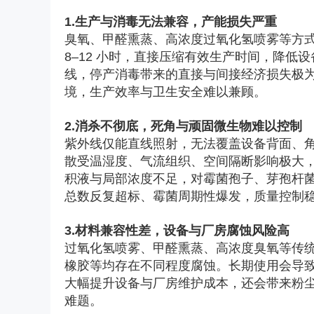
1.生产与消毒无法兼容，产能损失严重
臭氧、甲醛熏蒸、高浓度过氧化氢喷雾等方
8–12 小时，直接压缩有效生产时间，降
线，停产消毒带来的直接与间接经济损失极为
境，生产效率与卫生安全难以兼顾。
2.消杀不彻底，死角与顽固微生物难以控制
紫外线仅能直线照射，无法覆盖设备背面、
散受温湿度、气流组织、空间隔断影响极大
积液与局部浓度不足，对霉菌孢子、芽孢杆
总数反复超标、霉菌周期性爆发，质量控制
3.材料兼容性差，设备与厂房腐蚀风险高
过氧化氢喷雾、甲醛熏蒸、高浓度臭氧等传统
橡胶等均存在不同程度腐蚀。长期使用会导
大幅提升设备与厂房维护成本，还会带来粉
难题。