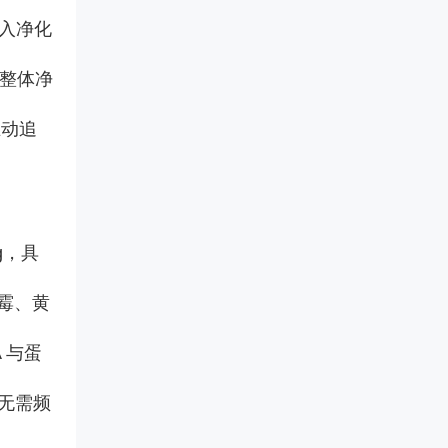
进入净化
占整体净
主动追
g，具
曲霉、黄
 与蛋
无需频