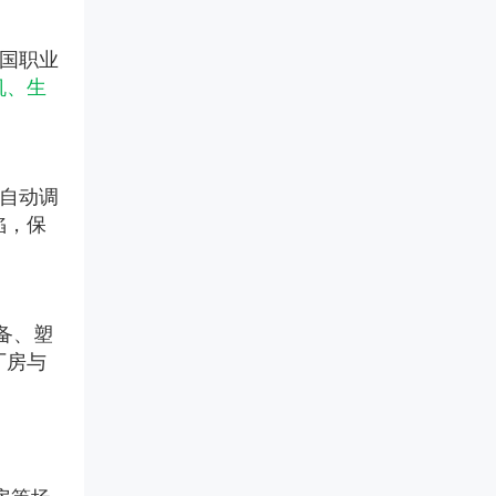
美国职业
机、生
，自动调
陷，保
设备、塑
厂房与