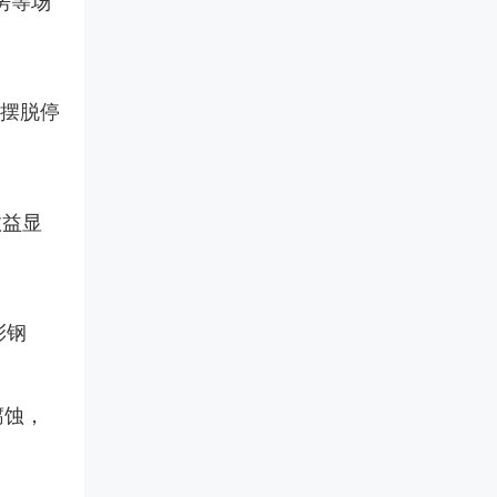
房等场
底摆脱停
效益显
彩钢
腐蚀，