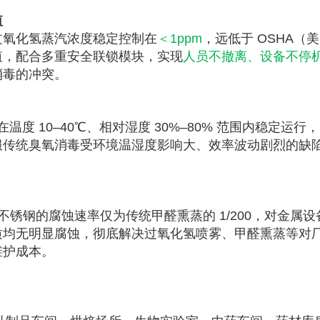
值
过氧化氢蒸汽浓度稳定控制在
＜1ppm
，远低于 OSHA（
值，配合多重安全联锁模块，实现
人员不撤离、设备不停
消毒的冲突。
温度 10–40℃、相对湿度 30%–80% 范围内稳定运行
服传统臭氧消毒受环境温湿度影响大、效率波动剧烈的缺
04 不锈钢的腐蚀速率仅为传统甲醛熏蒸的 1/200，对金属
质均无明显腐蚀，彻底解决过氧化氢喷雾、甲醛熏蒸等对
维护成本。