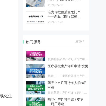
提供国产/进口（含港澳台）化
各类宣传痛点，规避传播风险，
命——基于诺安心 ACC
2026-05-08
药、生物制品、中药首次注册、
提升品牌公信力与临床端认可
微生物净化机的技术创
第三届"医药合规百城行"正
再注册、上市后变更服务
度。
谁为你把住质量之门？
新、场景应用与产业价
式启动
——新版《医疗器械生
值述评
第三届百城行已于2026年正式启
产质量管理规范》第三
2026-07-28
动。我们诚挚邀请各地监管部门
章"机构与人员"解读
药品经营许可申请 / 变更
成为本届活动的合作单位，共同
推动辖区医药行业合规水平整体
提供药品经营许可证批发、零售
跃升。
连锁总部、零售连锁药店、零售
更多
热门服务
化妆品生产许可申请/变更
药店首次申请、换证、变更服务
提供化妆品生产许可证首次申
请、换证、变更服务
医疗器械生产许可申请/变更
提供二、三类医疗器械生产许可
证首次申请、换证、变更，一类
药品上市许可持有人的B证
医疗器械生产备案、变更服务
申请
提供药品生产许可证（B证）首
次申请、换证、变更服务，适合
药品生产许可申请 / 变更
不建药厂持证客户
续化生
（药厂筹建）
提供药品生产许可证（A证、C