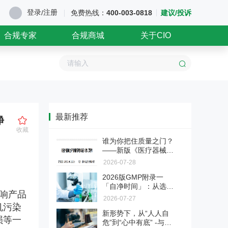
登录
注册
/
免费热线：
400-003-0818
建议/投诉
合规专家
合规商城
关于CIO
最新推荐
净
收藏
谁为你把住质量之门？
——新版《医疗器械生
产质量管理规范》第三
2026-07-28
章"机构与人员"解读
2026版GMP附录一
医药企业涉刑风险防控与服
「自净时间」：从选做
响产品
务
变必做
2026-07-27
机污染
法释〔2026〕6号新规大幅调整
新形势下，从“人人自
了单位行贿、对非公行贿等罪名
损等一
【深检·CIO联合】医药验证
危”到“心中有底” -与医
标准，正式终结民企与国企量