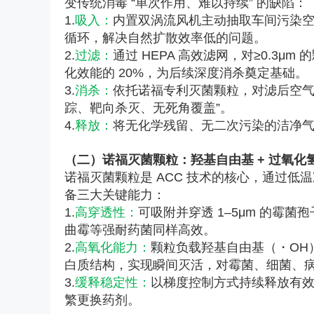
变传统消毒 “单次作用、难以持续” 的缺陷：
1.
吸入：
内置双涡流风机主动抽取车间污染空气
循环，解决自然扩散效率低的问题。
2.
过滤：
通过 HEPA 高效滤网，对≥0.3
化效能的 20%，为后续深度消杀奠定基础。
3.
消杀：
依托诺福专利灭菌颗粒，对滤后空气进
踪、靶向杀灭、无死角覆盖”。
4.
释放：
将无化学残留、无二次污染的洁净
（二）诺福灭菌颗粒：羟基自由基 + 过氧化
诺福灭菌颗粒是 ACC 技术的核心，通过低温冻
备三大关键能力：
1.
高穿透性：
可吸附并穿透 1–5μm 的霉
曲霉等强耐药菌同样高效。
2.
高氧化能力：
颗粒负载羟基自由基（・OH）
白质结构，实现瞬间灭活，对霉菌、细菌、病毒
3.
缓释稳定性：
以梯度控制方式持续释放有效
繁更换药剂。