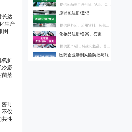
证、D证）首次申请、换证、变
原辅包注册/登记
更服务，适合需药厂筹建客户
时长达
提供原料药、药用辅料、药包材
登记，原料药注册、原料药再注
化生产
化妆品注册/备案、变更
册服务
难困
提供国产/进口特殊化妆品、普通
化妆品首次注册/备案、延续注
医药企业涉刑风险防控与服
册、变更注册/备案服务
务
法释〔2026〕6号新规大幅调整
臭氧扩
了单位行贿、对非公行贿等罪名
现冷凝
【深检·CIO联合】医药验证
标准，正式终结民企与国企量
服务
室菌落
刑“双轨制”。为帮助企业精准理
验证不是写文件，是用证据说
解新规红线、有效化解营销合规
话。面对GMP检查员的逐页审
焦虑，本会推出专项解决方案，
药品上市后临床评价・真实
查，您的验证文件经得起推敲
助您全面识别并化解涉刑风险。
世界研究 & 药物警戒全链条
吗？深检集团与CIO合规保证组
服务
可面向药品生产企业和上市许可
织联合推出医药验证服务，为您
、密封
持有人（MAH）提供药品上市后
交付每一份检查员都挑不出毛病
合规破局与价值重塑 医药营
，不仅
临床评价、真实世界研究、药物
的验证证据链。国字号检测背书
销转型实战训练营
警戒主动监测、卫生经济学研究
+ CIO合规深服务，让验证经得
的共性
2026医药营销进入合规深水区！
及成果转化服务。
起检查员任何审视。
两高反腐新规下，旧模式全面失
药物警戒第三方委托服务