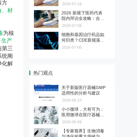
服务
毒方
药企业管理层、董事
2026-07-19
刑“双轨制”。为帮助企业精准理
长、实控人的一封坦诚
验证不是写文件，是用证据说
角、材
解新规红线、有效化解营销合规
2026 新规下医药代表
对话
话。面对GMP检查员的逐页审
焦虑，本会推出专项解决方案，
药品上市后临床评价・真实
院内拜访全攻略：合规
查，您的验证文件经得起推敲
助您全面识别并化解涉刑风险。
世界研究 & 药物警戒全链条
是底线，专业是出路
2026-07-08
吗？深检集团与CIO合规保证组
服务
可面向药品生产企业和上市许可
织联合推出医药验证服务，为您
毒
为核
细胞和基因治疗药品如
持有人（MAH）提供药品上市后
交付每一份检查员都挑不出毛病
合规破局与价值重塑 医药营
了
生产
何归类？CDE新规落
临床评价、真实世界研究、药物
的验证证据链。国字号检测背书
销转型实战训练营
地，与818号令“双轨
与第三
2026-07-06
警戒主动监测、卫生经济学研究
+ CIO合规深服务，让验证经得
制”的关系与路径选择
2026医药营销进入合规深水区！
及成果转化服务。
起检查员任何审视。
系统阐
两高反腐新规下，旧模式全面失
药物警戒第三方委托服务
净化解
效。6月6日广州开营，邹晓徽老
师亲授，从关系营销转向专业化
热门观点
把PV重担交给真正懂行的人。合
推广，掌握合规落地打法。京沪
规底线、专业团队、迎检支持，
蓉巡回开启，抢占转型先机！
【医药传播】药企品牌 / 产
三档可选，适合不同PV需求的药
关于新版医疗器械GMP
品宣传片制作
品MAH、生产企业、境内责任
适用性的分析与建议
本服务专注于为医药相关企业提
人。
2026-06-23
供品牌及产品宣传片制作，由医
医疗器械注册/备案、变更
药垂直专业团队打造，以合规传
小小微球，大有可为：
播为核心准则，依托丰富的医院
医用微球在医疗器械领
提供国产/进口二、三类医疗器
资源，为医药生产企业、生物制
域的广泛应用
2026-06-09
械、IVD首次注册、延续注册、
药公司、医疗器械厂商、医药创
药品（国产/进口）注册、变
变更注册，国产/进口一类医疗器
新企业提供一站式影像传播解决
【专家视界】生物消毒
更
械、IVD备案、备案变更服务
方案，助力企业品牌升级，解决
与净化的重大突破与革