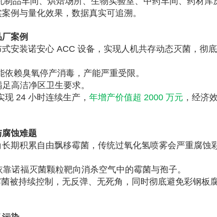
、乳制品车间、烘焙场所、生物实验室、中药车间、药材库
实案例与量化效果，数据真实可追溯。
品厂案例
式安装诺安心 ACC 设备，实现人机共存动态灭菌，彻
³，只能依赖臭氧停产消毒，产能严重受限。
满足高洁净区卫生要求。
现 24 小时连续生产，
年增产价值超 2000 万元
，经济
与腐蚀难题
角长期积累自由飘移霉菌，传统过氧化氢喷雾会严重腐蚀
C，依靠诺福灭菌颗粒靶向消杀空气中的霉菌与孢子。
霉菌被持续控制，无反弹、无死角，同时彻底避免彩钢板