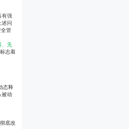
效。6月6日广州开营，邹晓徽老
师亲授，从关系营销转向专业化
把PV重担交给真正懂行的人。合
推广，掌握合规落地打法。京沪
具有强
规底线、专业团队、迎检支持，
蓉巡回开启，抢占转型先机！
【医药传播】药企品牌 / 产
三档可选，适合不同PV需求的药
上述问
品宣传片制作
品MAH、生产企业、境内责任
安全管
本服务专注于为医药相关企业提
人。
供品牌及产品宣传片制作，由医
药垂直专业团队打造，以合规传
容、无
播为核心准则，依托丰富的医院
，标志着
资源，为医药生产企业、生物制
药公司、医疗器械厂商、医药创
新企业提供一站式影像传播解决
方案，助力企业品牌升级，解决
各类宣传痛点，规避传播风险，
提升品牌公信力与临床端认可
度。
动态释
从被动
彻底改