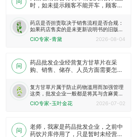
问
时，如未提示顾客不能开车，顾客开
车出现交通事故，药店是否要承担法
律责任，药品相关法律有规定吗？销
药店是否担责取决于销售流程是否合规：
售此类药品时应该怎样规避风险
如果药店售卖的是未更新说明书的旧版药
品，或是拆零销售时未提供说明书/未做
CIO专家-青黛
2026-08-04
任何风险提示，或是执业…
药品批发企业经营复方甘草片在采
问
购、销售、储存、人员方面需要怎么
操作，是否只能从厂家购进直接销售
给医疗机构？
复方甘草片属于防止药物滥用而加强管理
这类，批发企业一般都是将其与含麻黄碱
类复方制剂同等管理，如购销中禁止现金
CIO专家-玉叶金花
2026-07-02
交易，有些地方发文要求专人采购，专人
验收，能专区或专库存放更好；依照国家
局“食药监…
老师，我家是药品批发企业，之前中
问
药饮片库停用了，只是暂时未经营相