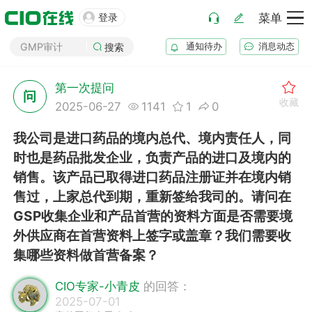
药厂筹建

登录
菜单
GMP审计
通知待办
消息动态
搜索
GSP审计
药品生产B证
第一次提问
化妆品注册
问
收藏
2025-06-27
1141
1
0
医疗器械注册
药品注册
我公司是进口药品的境内总代、境内责任人，同
药品上市后变更
时也是药品批发企业，负责产品的进口及境内的
销售。该产品已取得进口药品注册证并在境内销
售过，上家总代到期，重新签给我司的。请问在
GSP收集企业和产品首营的资料方面是否需要境
外供应商在首营资料上签字或盖章？我们需要收
集哪些资料做首营备案？
CIO专家-小青皮
的回答：
2025-07-01