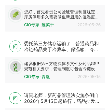
关品种，经营范围还在，现在又有这
方面的业务了，想要重新启用中药饮
您好，首先看贵公司验证管理制度规定，
片库，需要做哪些工作
库房停用多久需要做重新启用的温湿度验
证，一般半年以上建议重新做验证…
CIO专家-雍菜干
2026-05-26
委托第三方储存运输了，普通药品和
问
冷链药品关于冷藏车、保温箱、冷库
的制度和操作规程怎么编写？有模板
吗？
建议根据第三方物流体系文件及药品GSP
规范相关要求，管理制度可包含冷链设施
设备日常运维、货物储存、温湿度监控、
CIO专家-青黛
2026-05-15
验证校准、异常应急处理、委托储运管控
等要求内容编写；操作规程可分别针对冷
库、冷藏车、保温箱…
请问老师，新药品管理法实施条例自
问
2026年5月15日起施行，药品批发企
业需要按照新条例修订制度吗？我看