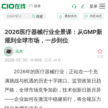
药厂筹建

登录
菜单
GMP审计
通知待办
消息动态
GSP审计
搜索
药品生产B证
化妆品注册
2026医疗器械行业全景课：从GMP新
医疗器械注册
规到全球市场，一步到位
药品注册
乌木
药品上市后变更
收藏
2026-01-30
898
0
0
2026年的医疗器械行业，正站在一个充
满挑战与机遇的历史十字路口。监管政策日趋
严格，全球市场竞争加剧，技术创新日新月异
——企业如何在激流中稳健前行，将合规压力