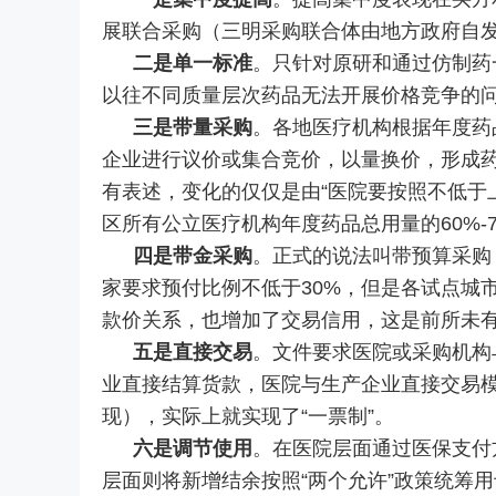
展联合采购（三明采购联合体由地方政府自
二是单一标准
。只针对原研和通过仿制药
以往不同质量层次药品无法开展价格竞争的
三是带量采购
。各地医疗机构根据年度药品
企业进行议价或集合竞价，以量换价，形成
有表述，变化的仅仅是由“医院要按照不低于上
区所有公立医疗机构年度药品总用量的60%-
四是带金采购
。正式的说法叫带预算采购
家要求预付比例不低于30%，但是各试点城市
款价关系，也增加了交易信用，这是前所未
五是直接交易
。文件要求医院或采购机构
业直接结算货款，医院与生产企业直接交易模
现），实际上就实现了“一票制”。
六是调节使用
。在医院层面通过医保支付
层面则将新增结余按照“两个允许”政策统筹