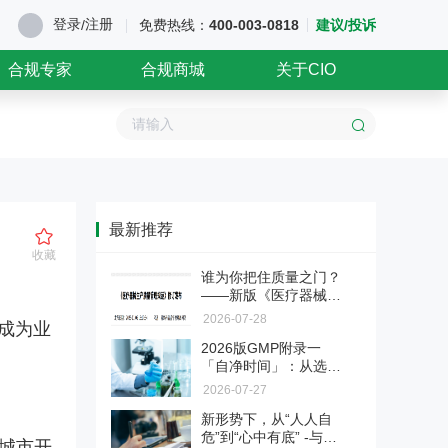
登录
注册
/
免费热线：
400-003-0818
建议/投诉
合规专家
合规商城
关于CIO
最新推荐
收藏
谁为你把住质量之门？
——新版《医疗器械生
产质量管理规范》第三
2026-07-28
，成为业
章"机构与人员"解读
医药企业涉刑风险防控与服
2026版GMP附录一
务
「自净时间」：从选做
法释〔2026〕6号新规大幅调整
变必做
。
2026-07-27
了单位行贿、对非公行贿等罪名
【深检·CIO联合】医药验证
标准，正式终结民企与国企量
新形势下，从“人人自
服务
刑“双轨制”。为帮助企业精准理
危”到“心中有底” -与医
城市开