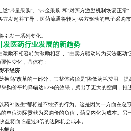
述“带量采购”、“带金采购”和“对买方激励机制恢复正常”
由买方发起并主导，医药流通将转为“买方驱动的电子采购市
将引发一系列变化。
7引发医药行业发展的新趋势
“由激励不相容转为激励相容”、“由卖方驱动转为买法驱动”
颠覆性变化，具体有：
得不经济
腾笼换鸟”改革的一部分，其整体路径是“降低药耗费用→提
得采购价平均降幅达52%的效果，腾出了更大的空间，推
“以药补医生”都将是不经济的行为。这是因为一方面在总
品的单位边际贡献为采购价的负值，药品内化为成本。另
得收益将面临超过3倍的边际机会成本。
退出舞台