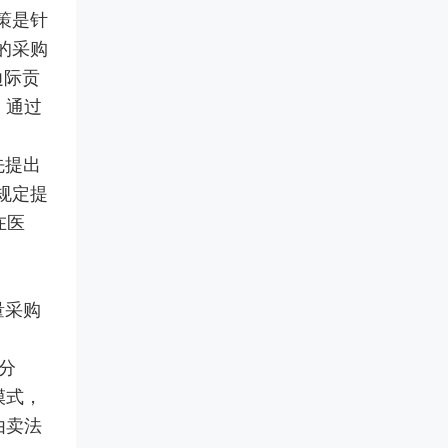
把PV重担交给真正懂行的人。合
推广，掌握合规落地打法。京沪
策是针
规底线、专业团队、迎检支持，
蓉巡回开启，抢占转型先机！
【医药传播】药企品牌 / 产
三档可选，适合不同PV需求的药
的采购
品宣传片制作
品MAH、生产企业、境内责任
边际贡
本服务专注于为医药相关企业提
人。
供品牌及产品宣传片制作，由医
。通过
药垂直专业团队打造，以合规传
。
播为核心准则，依托丰富的医院
资源，为医药生产企业、生物制
先提出
药公司、医疗器械厂商、医药创
新企业提供一站式影像传播解决
规定提
方案，助力企业品牌升级，解决
在医
各类宣传痛点，规避传播风险，
提升品牌公信力与临床端认可
度。
量采购
分
模式，
由卖法