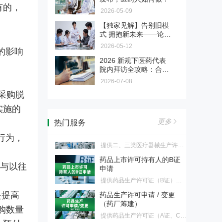
药、生物制品、中药首次注册、
提升品牌公信力与临床端认可
第三届"医药合规百城行"正
有的，
再注册、上市后变更服务
度。
2026-05-09
式启动
【独家见解】告别旧模
第三届百城行已于2026年正式启
式 拥抱新未来——论新
动。我们诚挚邀请各地监管部门
药品经营许可申请 / 变更
规下医药代表的转型与
成为本届活动的合作单位，共同
2026-05-12
的影响
未来之路
推动辖区医药行业合规水平整体
2026 新规下医药代表
提供药品经营许可证批发、零售
跃升。
院内拜访全攻略：合规
连锁总部、零售连锁药店、零售
化妆品生产许可申请/变更
是底线，专业是出路
药店首次申请、换证、变更服务
2026-07-08
采购脱
提供化妆品生产许可证首次申
请、换证、变更服务
实施的
医疗器械生产许可申请/变更
更多
热门服务
提供二、三类医疗器械生产许可
行为，
证首次申请、换证、变更，一类
药品上市许可持有人的B证
医疗器械生产备案、变更服务
申请
施与以往
提供药品生产许可证（B证）首
次申请、换证、变更服务，适合
药品生产许可申请 / 变更
不建药厂持证客户
（药厂筹建）
是提高
提供药品生产许可证（A证、C
购数量
证、D证）首次申请、换证、变
原辅包注册/登记
更服务，适合需药厂筹建客户