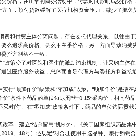
成交价格，在正常的商务活动中，付款时间影响成交价格
一方面，预付货款缓解了医疗机构资金压力，减少了拖欠
消费和付费主体分离问题，存在委托代理关系。以往由于
）要么追求高价格、要么不在乎价格，另一方面导致消费
与委托方利益不一致。
个允许”政策变了对医院和医生的激励约束机制，让采购主体
要通过医疗服务获益，总体而言是代理方与委托方利益接
实行“顺加作价”政策和“零加成”政策。“顺加作价”是指在
价”条件下药品的单位边际贡献=0.15*采购价，相同药
不买对的”。在“零加成”政策条件下，药品的单位边际贡献
式改革、建立“结余留用”机制外，《关于国家组织药品集
019〕18号）还规定“对合理使用中选品种、履行购销