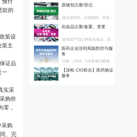
，预付
货款的
提供原料药、药用辅料、药包材
登记，原料药注册、原料药再注
化妆品注册/备案、变更
册服务
提供国产/进口特殊化妆品、普通
政策设
化妆品首次注册/备案、延续注
医药企业涉刑风险防控与服
册、变更注册/备案服务
决策主
务
法释〔2026〕6号新规大幅调整
了单位行贿、对非公行贿等罪名
【深检·CIO联合】医药验证
在保证品
标准，正式终结民企与国企量
服务
刑“双轨制”。为帮助企业精准理
近一
验证不是写文件，是用证据说
解新规红线、有效化解营销合规
话。面对GMP检查员的逐页审
焦虑，本会推出专项解决方案，
药品上市后临床评价・真实
查，您的验证文件经得起推敲
助您全面识别并化解涉刑风险。
世界研究 & 药物警戒全链条
真实采
吗？深检集团与CIO合规保证组
服务
可面向药品生产企业和上市许可
织联合推出医药验证服务，为您
品采购价
持有人（MAH）提供药品上市后
交付每一份检查员都挑不出毛病
合规破局与价值重塑 医药营
为零，
临床评价、真实世界研究、药物
的验证证据链。国字号检测背书
销转型实战训练营
警戒主动监测、卫生经济学研究
+ CIO合规深服务，让验证经得
2026医药营销进入合规深水区！
及成果转化服务。
起检查员任何审视。
两高反腐新规下，旧模式全面失
中采购
药物警戒第三方委托服务
效。6月6日广州开营，邹晓徽老
合同、完
师亲授，从关系营销转向专业化