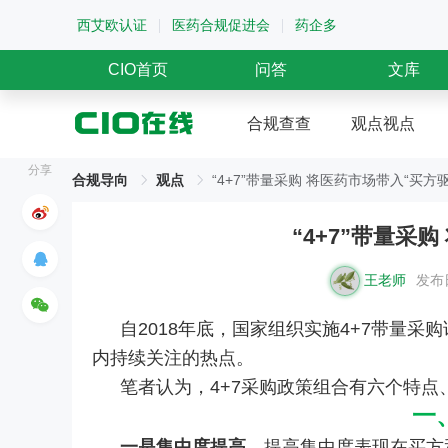
西艾欧认证
医药合规促进会
药企多
CIO首页
问答
文库
合规查查
观点视点
分享
合规导向
观点
“4+7”带量采购 将医药市场带入“买方
“4+7”带量采
王老师
发布日
自2018年底，国家组织实施4+7带量
内持续关注的热点。
笔者认为，4+7采购政策组合有六个特
一
一是集中度提高
。提高集中度表现在买方