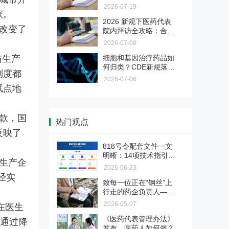
验证不是写文件，是用证据说
解新规红线、有效化解营销合规
药企业管理层、董事
2026-07-19
话。面对GMP检查员的逐页审
焦虑，本会推出专项解决方案，
长、实控人的一封坦诚
家。
药品上市后临床评价・真实
查，您的验证文件经得起推敲
2026 新规下医药代表
助您全面识别并化解涉刑风险。
对话
世界研究 & 药物警戒全链条
改变了
吗？深检集团与CIO合规保证组
院内拜访全攻略：合规
服务
可面向药品生产企业和上市许可
织联合推出医药验证服务，为您
是底线，专业是出路
2026-07-08
持有人（MAH）提供药品上市后
交付每一份检查员都挑不出毛病
合规破局与价值重塑 医药营
临床评价、真实世界研究、药物
与生产
细胞和基因治疗药品如
的验证证据链。国字号检测背书
销转型实战训练营
警戒主动监测、卫生经济学研究
何归类？CDE新规落
+ CIO合规深服务，让验证经得
制度都
2026医药营销进入合规深水区！
及成果转化服务。
地，与818号令“双轨
起检查员任何审视。
2026-07-06
两高反腐新规下，旧模式全面失
制”的关系与路径选择
试点地
药物警戒第三方委托服务
效。6月6日广州开营，邹晓徽老
师亲授，从关系营销转向专业化
把PV重担交给真正懂行的人。合
推广，掌握合规落地打法。京沪
款，国
规底线、专业团队、迎检支持，
蓉巡回开启，抢占转型先机！
热门观点
【医药传播】药企品牌 / 产
三档可选，适合不同PV需求的药
反映了
品宣传片制作
品MAH、生产企业、境内责任
818号令配套文件一文
本服务专注于为医药相关企业提
人。
明晰：14项技术指引＋
供品牌及产品宣传片制作，由医
生产企
医疗器械注册/备案、变更
2份核心规范＋备案自
药垂直专业团队打造，以合规传
2026-06-23
查清单
播为核心准则，依托丰富的医院
经实
致每一位正在“钢丝”上
提供国产/进口二、三类医疗器
资源，为医药生产企业、生物制
行走的药企负责人——
械、IVD首次注册、延续注册、
药公司、医疗器械厂商、医药创
药品（国产/进口）注册、变
2026医药反腐风暴来
变更注册，国产/进口一类医疗器
新企业提供一站式影像传播解决
2026-05-07
在医生
更
袭，您的企业是否已经
械、IVD备案、备案变更服务
方案，助力企业品牌升级，解决
《医药代表管理办法》
站在悬崖边缘？
提供国产/进口（含港澳台）化
生通过降
各类宣传痛点，规避传播风险，
发布，医药人如何做？