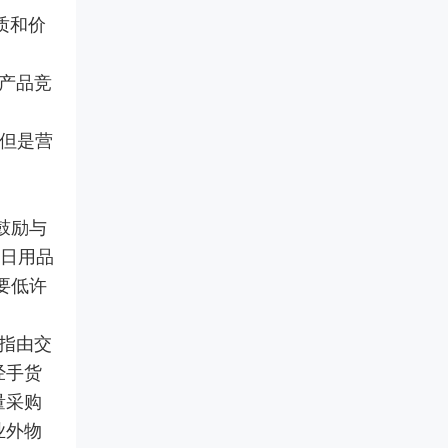
质和价
产品竞
，但是营
鼓励与
在日用品
要低许
指由交
经手货
量采购
业外物