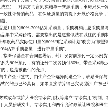
发成立），对卖方而言则实施单一来源采购，承诺只买一
一致性评价的药品，在保证质量的前提下开展价格竞争，
问题。
总用量的60%-70%估算采购量，采购机构汇总采购量
药品集中采购价格。需要指出的是这些做法在以往的采购
年度药品实际使用量的80%制定采购计划”改变为“按照
70%估算采购总量，进行带量采购”。
，指医保基金在合同签署后、药厂发货前预付一定比例货
多为50%预付，有的还分二次各预付50%。带金采购既
有的，也是被低估的亮点。
与生产企业签约、由生产企业选择配送企业，鼓励医保与
式的雏形已经具备，如果直接结算得已实现(浙江广东已
方式改革或扩大医院结余留用权等建立“结余留用”机制。
用于人员薪酬支出。结余留用和两个允许政策让医院和医