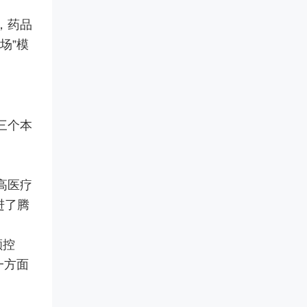
，药品
场”模
三个本
高医疗
进了腾
额控
一方面