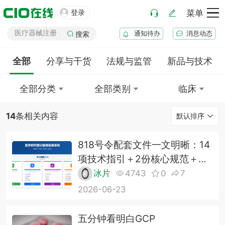
化妆品注册

登录
菜单
医疗器械注册
通知待办
消息动态
搜索
药品注册
药品上市后变更
全部
分享与干货
法规与监管
新品与技术
全部分类
全部类别
临床
14
条相关内容
默认排序
818号令配套文件一文明晰：14
项技术指引＋2份核心规范＋备
案自查清单
冰片
4743
0
7
2026-06-23
五分钟看明白GCP