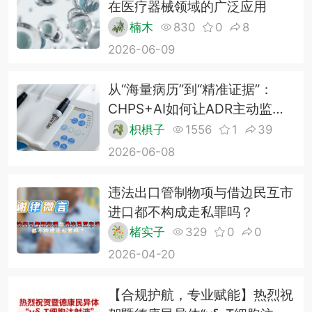
在医疗器械领域的广泛应用
楠木
830
0
8
2026-06-09
从“海量病历”到“精准证据”：
CHPS+AI如何让ADR主动监测
效率倍增？——某三甲医院应用
枳椇子
1556
1
39
案例
2026-06-08
违法出口管制物项与借边民互市
进口都不构成走私罪吗？
楮实子
329
0
0
2026-04-20
【合规护航，专业赋能】热烈祝