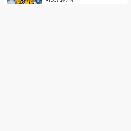
山丹
354
0
0
2025-06-23
药品上市后临床研究——守护用
药安全的最后一道防线
远志
344
0
0
2025-05-29
药品注册上市，一定要做药物Ⅲ
期临床试验吗？
山丹
761
0
0
2025-05-12
药物全球研发趋势2025