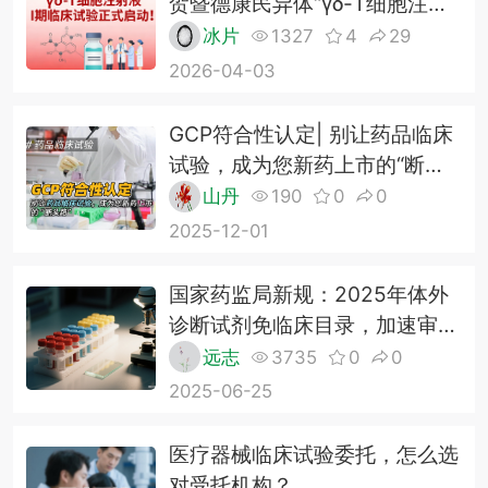
贺暨德康民异体“γδ-T细胞注射
液”I期临床试验正式启动！
冰片
1327
4
29
2026-04-03
GCP符合性认定| 别让药品临床
试验，成为您新药上市的“断头
路”
山丹
190
0
0
2025-12-01
国家药监局新规：2025年体外
诊断试剂免临床目录，加速审
批！
远志
3735
0
0
2025-06-25
医疗器械临床试验委托，怎么选
对受托机构？