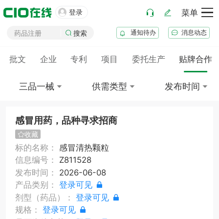
医疗器械注册

登录
菜单
药品注册
通知待办
消息动态
搜索
药品上市后变更
批文
企业
专利
项目
委托生产
贴牌合作
三品一械
供需类型
发布时间
感冒用药，品种寻求招商
收藏
标的名称：
感冒清热颗粒
信息编号：
Z811528
发布时间：
2026-06-08
产品类别：
登录可见
剂型（药品）：
登录可见
规格：
登录可见