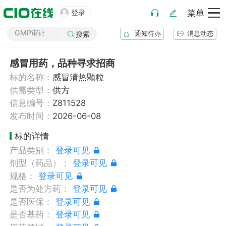

登录
菜单
药厂筹建
GMP审计
通知待办
消息动态
搜索
GSP审计
药品生产B证
感冒用药，品种寻求招商
化妆品注册
标的名称：
感冒清热颗粒
医疗器械注册
供需类型：
供方
药品注册
信息编号：
Z811528
发布时间：
2026-06-08
药品上市后变更
标的详情
产品类别：
登录可见
剂型（药品）：
登录可见
规格：
登录可见
是否为处方药：
登录可见
是否医保：
登录可见
是否基药：
登录可见