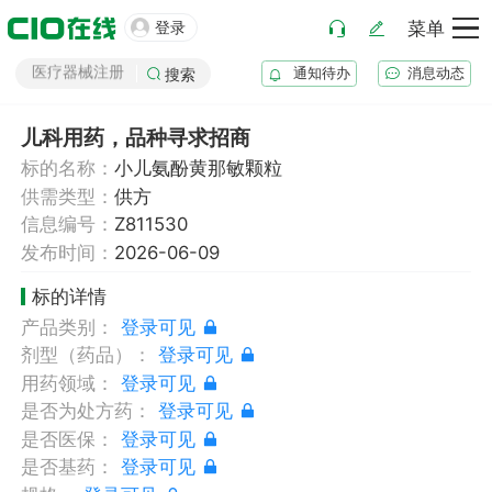

登录
菜单
化妆品注册
医疗器械注册
通知待办
消息动态
搜索
药品注册
药品上市后变更
儿科用药，品种寻求招商
标的名称：
小儿氨酚黄那敏颗粒
供需类型：
供方
信息编号：
Z811530
发布时间：
2026-06-09
标的详情
产品类别：
登录可见
剂型（药品）：
登录可见
用药领域：
登录可见
是否为处方药：
登录可见
是否医保：
登录可见
是否基药：
登录可见