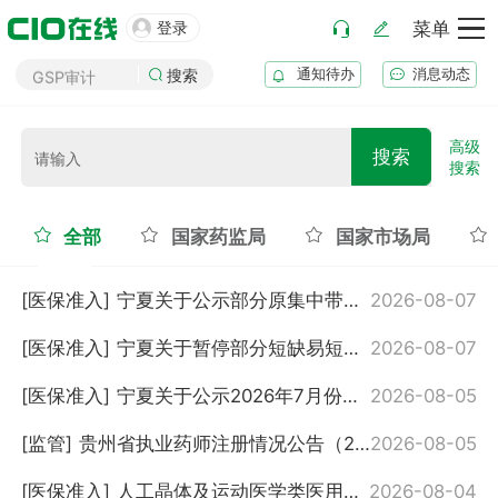
药厂筹建

登录
菜单
GMP审计
通知待办
消息动态
搜索
GSP审计
药品生产B证
化妆品注册
高级
搜索
搜索
医疗器械注册
药品注册
全部
国家药监局
国家市场局
药品上市后变更
[医保准入]
宁夏关于公示部分原集中带量采购中选药品目录调整（第三批）的通知
2026-08-07
[医保准入]
宁夏关于暂停部分短缺易短缺、备案采购药品采购资格的通知
2026-08-07
[医保准入]
宁夏关于公示2026年7月份中药配方颗粒阳光挂网拟挂网结果的通知
2026-08-05
[监管]
贵州省执业药师注册情况公告（2026年第6期）
2026-08-05
[医保准入]
人工晶体及运动医学类医用耗材集中带量采购增补产品公告
2026-08-04