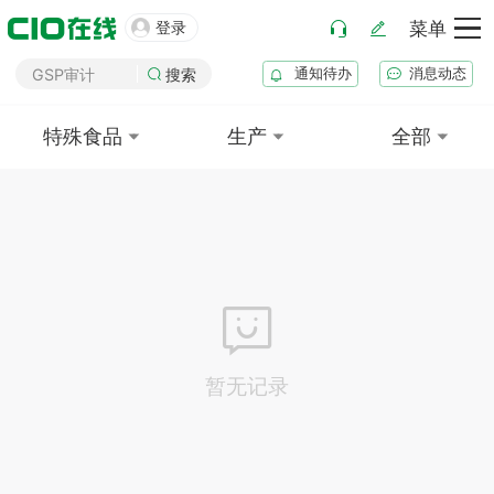
药厂筹建

登录
菜单
GMP审计
通知待办
消息动态
GSP审计
搜索
药品生产B证
特殊食品
生产
全部
化妆品注册
医疗器械注册
药品注册
药品上市后变更
暂无记录