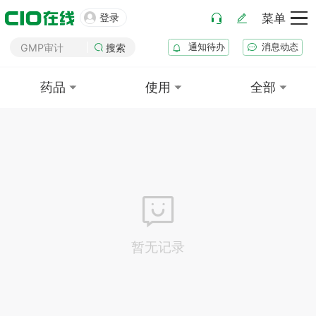
MAH申请

登录
菜单
药厂筹建
通知待办
消息动态
GMP审计
搜索
GSP审计
药品
使用
全部
药品生产B证
化妆品注册
医疗器械注册
药品注册
药品上市后变更
暂无记录