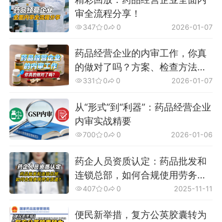
审全流程分享！
347
0
0
2026-01-07
药品经营企业的内审工作，你真
的做对了吗？方案、检查方法、
整改措施...
331
0
0
2026-01-07
从“形式”到“利器”：药品经营企业
内审实战精要
700
0
0
2026-01-06
药企人员资质认定：药品批发和
连锁总部，如何合规使用劳务派
遣？
407
0
0
2025-11-11
便民新举措，复方公英胶囊转为