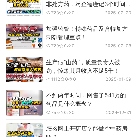
非处方药，药企需谨记3个时间节
点！
723
0
0
2025-02-20
加强监管！特殊药品及含特复方
制剂管理重点！
729
0
0
2025-02-08
生产假“山药”，质量负责人被
罚，惊爆其月收入不足5千！
1112
0
0
2025-01-09
不到两年时间，网售了541万的
药品是什么概念？
755
0
0
2024-12-31
怎么网上开药店？能做空中药房