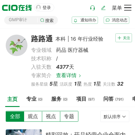
药厂筹建

登录
菜单
GMP审计
通知待办
消息动态
搜索
GSP审计
药品生产B证
路路通
关注
本科 | 16 年行业经验
化妆品注册
医疗器械注册
专业领域
药品
医疗器械
药品注册
技术职称
/
入驻天数
4377
天
药品上市后变更
专家简介
查看详情
5
星
1
星
1
星
32
服务星级
活跃度
热度
关注数
专业
服务
项目
问答
主页
(0)
(0)
(97)
(791)
全部
观点
视点
专题
默认排序
精彩回放：药品经营企业全面内