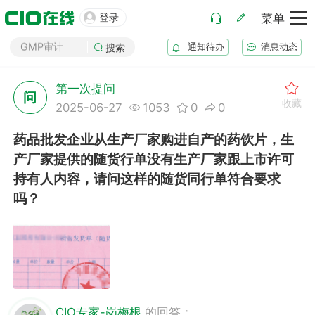
药厂筹建

登录
菜单
GMP审计
通知待办
消息动态
搜索
GSP审计
药品生产B证
第一次提问
化妆品注册
问
收藏
2025-06-27
1053
0
0
医疗器械注册
药品注册
药品批发企业从生产厂家购进自产的药饮片，生
药品上市后变更
产厂家提供的随货行单没有生产厂家跟上市许可
持有人内容，请问这样的随货同行单符合要求
吗？
CIO专家-岗梅根
的回答：