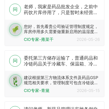
局“食药监…
老师，我家是药品批发企业，之前中
问
药饮片库停用了，只是暂时未经营相
关品种，经营范围还在，现在又有这
方面的业务了，想要重新启用中药饮
您好，首先看贵公司验证管理制度规定，
片库，需要做哪些工作
库房停用多久需要做重新启用的温湿度验
证，一般半年以上建议重新做验证…
CIO专家-雍菜干
2026-05-26
委托第三方储存运输了，普通药品和
问
冷链药品关于冷藏车、保温箱、冷库
的制度和操作规程怎么编写？有模板
吗？
建议根据第三方物流体系文件及药品GSP
规范相关要求，管理制度可包含冷链设施
设备日常运维、货物储存、温湿度监控、
CIO专家-青黛
2026-05-15
验证校准、异常应急处理、委托储运管控
等要求内容编写；操作规程可分别针对冷
库、冷藏车、保温箱…