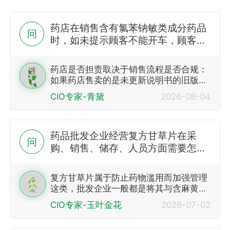
药店在销售含有氯苯钠敏类成分药品
问
时，如未提示顾客不能开车，顾客开
车出现交通事故，药店是否要承担法
律责任，药品相关法律有规定吗？销
药店是否担责取决于销售流程是否合规：
售此类药品时应该怎样规避风险
如果药店售卖的是未更新说明书的旧版药
品，或是拆零销售时未提供说明书/未做
CIO专家-青黛
2026-08-04
任何风险提示，或是执业…
药品批发企业经营复方甘草片在采
问
购、销售、储存、人员方面需要怎么
操作，是否只能从厂家购进直接销售
给医疗机构？
复方甘草片属于防止药物滥用而加强管理
这类，批发企业一般都是将其与含麻黄碱
类复方制剂同等管理，如购销中禁止现金
CIO专家-玉叶金花
2026-07-02
交易，有些地方发文要求专人采购，专人
验收，能专区或专库存放更好；依照国家