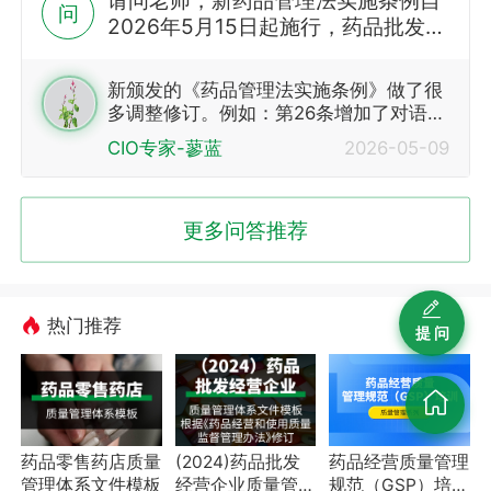
请问老师，新药品管理法实施条例自
问
2026年5月15日起施行，药品批发企
业需要按照新条例修订制度吗？我看
了对药品经营的修改条款并不多。
新颁发的《药品管理法实施条例》做了很
多调整修订。例如：第26条增加了对语
音、盲文、电子版本药品标签、说明书的
CIO专家-蓼蓝
2026-05-09
要求；第29条要求中药饮片生产企业建立
中药饮片追溯体系；第39条明确规定了按
省级炮制规范炮…
更多问答推荐
热门推荐
提 问
药品零售药店质量
(2024)药品批发
药品经营质量管理
管理体系文件模板
经营企业质量管理
规范（GSP）培