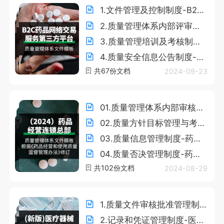
1.文件管理及控制制度-B2C药品网络交易服务第三方平台质量管理体系文件
2.质量管理体系内部评审制度-B2C药品网络交易服务第三方平台质量管理体系文件
3.质量管理培训及考核制度-B2C药品网络交易服务第三方平台质量管理体系文件
4.质量安全信息公告制度-B2C药品网络交易服务第三方平台质量管理体系文件
共67份文档
2024-09-23
01.质量管理体系内部审核管理制度-药品经营连锁总部质量管理体系文件
02.质量方针目标管理与考核制度-药品经营连锁总部质量管理体系文件
03.质量信息管理制度-药品经营连锁总部质量管理体系文件
04.质量否决管理制度-药品经营连锁总部质量管理体系文件
共102份文档
2024-08-29
1.质量文件审核批准管理制度-医疗器械连锁门店经营质量管理体系文件
2.记录和凭证管理制度-医疗器械连锁门店经营质量管理体系文件