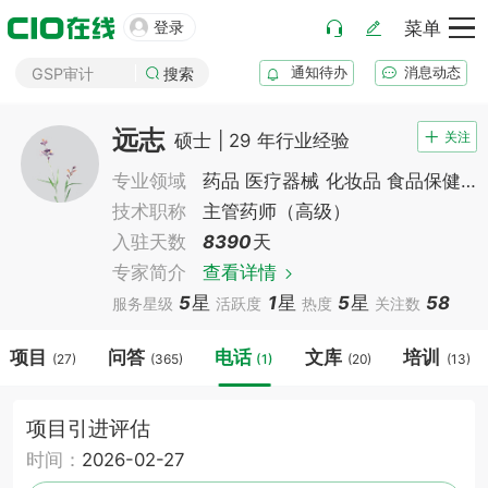
药厂筹建

登录
菜单
GMP审计
通知待办
消息动态
GSP审计
搜索
药品生产B证
远志
化妆品注册
关注
硕士 | 29 年行业经验
医疗器械注册
专业领域
药品 医疗器械 化妆品 食品保健食品
药品注册
技术职称
主管药师（高级）
药品上市后变更
入驻天数
8390
天
专家简介
查看详情
5
星
1
星
5
星
58
服务星级
活跃度
热度
关注数
项目
问答
电话
文库
培训
(27)
(365)
(1)
(20)
(13)
项目引进评估
时间：
2026-02-27