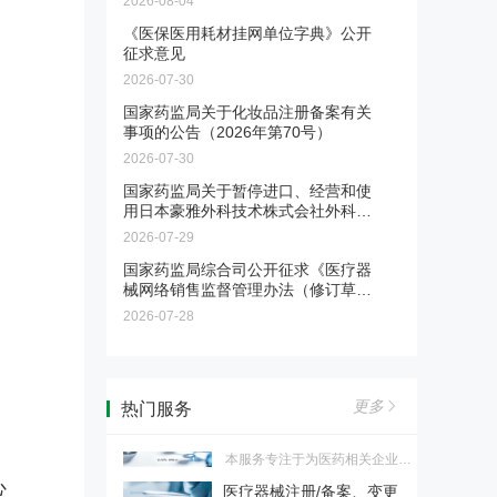
2026-08-04
【深检·CIO联合】医药验证
标准，正式终结民企与国企量
服务
《医保医用耗材挂网单位字典》公开
刑“双轨制”。为帮助企业精准理
征求意见
验证不是写文件，是用证据说
解新规红线、有效化解营销合规
话。面对GMP检查员的逐页审
焦虑，本会推出专项解决方案，
2026-07-30
药品上市后临床评价・真实
查，您的验证文件经得起推敲
助您全面识别并化解涉刑风险。
世界研究 & 药物警戒全链条
国家药监局关于化妆品注册备案有关
吗？深检集团与CIO合规保证组
服务
事项的公告（2026年第70号）
可面向药品生产企业和上市许可
织联合推出医药验证服务，为您
持有人（MAH）提供药品上市后
交付每一份检查员都挑不出毛病
2026-07-30
合规破局与价值重塑 医药营
临床评价、真实世界研究、药物
的验证证据链。国字号检测背书
销转型实战训练营
国家药监局关于暂停进口、经营和使
警戒主动监测、卫生经济学研究
+ CIO合规深服务，让验证经得
用日本豪雅外科技术株式会社外科植
2026医药营销进入合规深水区！
及成果转化服务。
起检查员任何审视。
入物用β-磷酸三钙的公告（2026年第
两高反腐新规下，旧模式全面失
2026-07-29
药物警戒第三方委托服务
69号）
效。6月6日广州开营，邹晓徽老
国家药监局综合司公开征求《医疗器
师亲授，从关系营销转向专业化
械网络销售监督管理办法（修订草案
把PV重担交给真正懂行的人。合
推广，掌握合规落地打法。京沪
征求意见稿）》意见
规底线、专业团队、迎检支持，
蓉巡回开启，抢占转型先机！
2026-07-28
生死红线——「医改+反腐」
三档可选，适合不同PV需求的药
背景下的医药企业生存逻辑
品MAH、生产企业、境内责任
与增长路径企业内训
国家医保局医药信用监管制度设
人。
计者之一、拥有14年医改咨询及
【医药传播】药企品牌 / 产
更多
热门服务
19年医药行业经验的王宏志，拟
品宣传片制作
通过4小时闭门研讨，直击医改
本服务专注于为医药相关企业提
与反腐双重压力下医药企业的合
供品牌及产品宣传片制作，由医
规误区与转型痛点，跳出单纯法
医疗器械注册/备案、变更
评中心
药垂直专业团队打造，以合规传
条政策解读，从底层逻辑出发提