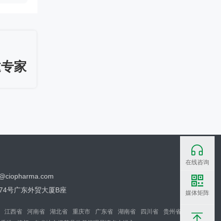
提供药品生产许可证（B证）首
次申请、换证、变更服务，适合
药品生产许可申请 / 变更
不建药厂持证客户
（药厂筹建）
提供药品生产许可证（A证、C
证、D证）首次申请、换证、变
原辅包注册/登记
更服务，适合需药厂筹建客户
邀专家
提供原料药、药用辅料、药包材
登记，原料药注册、原料药再注
化妆品注册/备案、变更
册服务
提供国产/进口特殊化妆品、普通
化妆品首次注册/备案、延续注
医药企业涉刑风险防控与服
册、变更注册/备案服务
务
法释〔2026〕6号新规大幅调整
了单位行贿、对非公行贿等罪名
【深检·CIO联合】医药验证
标准，正式终结民企与国企量
在线咨询
服务
刑“双轨制”。为帮助企业精准理
o@ciopharma.com
验证不是写文件，是用证据说
解新规红线、有效化解营销合规
话。面对GMP检查员的逐页审
焦虑，本会推出专项解决方案，
74号广东外贸大厦B座
药品上市后临床评价・真实
媒体矩阵
查，您的验证文件经得起推敲
助您全面识别并化解涉刑风险。
世界研究 & 药物警戒全链条
吗？深检集团与CIO合规保证组
服务
江西省
河南省
湖北省
重庆市
广东省
湖南省
四川省
贵州省
可面向药品生产企业和上市许可
织联合推出医药验证服务，为您