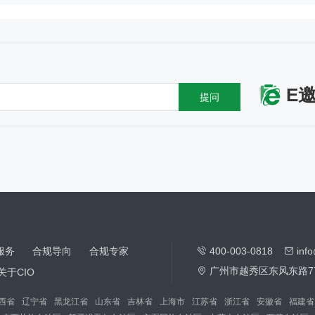
E
提问
服务
合规导向
合规专家
400-003-0818
inf
广州市越秀区东风东路7
关于CIO
西省
辽宁省
黑龙江省
山东省
吉林省
上海市
江苏省
浙江省
安徽省
福建省