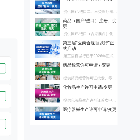
播为核心准则，依托丰富的医院
供可落地的合规策略与商业模式
提供国产/进口二、三类医疗器
资源，为医药生产企业、生物制
转型方案。
12日
械、IVD首次注册、延续注册、
药公司、医疗器械厂商、医药创
药品（国产/进口）注册、变
变更注册，国产/进口一类医疗器
新企业提供一站式影像传播解决
更
械、IVD备案、备案变更服务
方案，助力企业品牌升级，解决
提供国产/进口（含港澳台）化
各类宣传痛点，规避传播风险，
药、生物制品、中药首次注册、
提升品牌公信力与临床端认可
第三届"医药合规百城行"正
再注册、上市后变更服务
度。
式启动
第三届百城行已于2026年正式启
动。我们诚挚邀请各地监管部门
药品经营许可申请 / 变更
成为本届活动的合作单位，共同
推动辖区医药行业合规水平整体
提供药品经营许可证批发、零售
跃升。
连锁总部、零售连锁药店、零售
化妆品生产许可申请/变更
药店首次申请、换证、变更服务
提供化妆品生产许可证首次申
请、换证、变更服务
医疗器械生产许可申请/变更
提供二、三类医疗器械生产许可
证首次申请、换证、变更，一类
药品上市许可持有人的B证
医疗器械生产备案、变更服务
申请