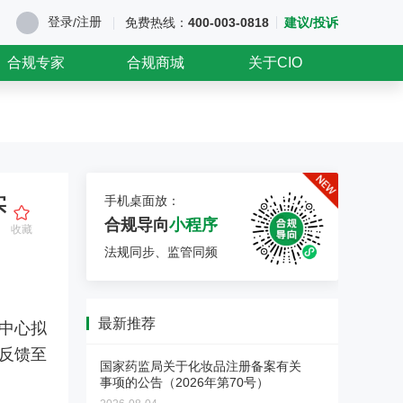
登录
注册
/
免费热线：
400-003-0818
建议/投诉
合规专家
合规商城
关于CIO
实
手机桌面放：
合规导向
小程序
收藏
法规同步、监管同频
最新推荐
中心拟
医药企业涉刑风险防控与服
反馈至
务
国家药监局关于化妆品注册备案有关
事项的公告（2026年第70号）
法释〔2026〕6号新规大幅调整
了单位行贿、对非公行贿等罪名