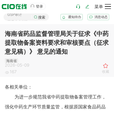
GMP审计

登录
菜单
GSP审计
通知待办
消息动态
药品生产B证
搜索
化妆品注册
医疗器械注册
海南省药品监督管理局关于征求《中药
药品注册
提取物备案资料要求和审核要点（征求
药品上市后变更
意见稿）》 意见的通知
海南省
2026-05-09
收藏
167
各相关单位：
为进一步规范我省中药提取物备案管理工作，
强化中药生产环节质量监管，根据原国家食品药品