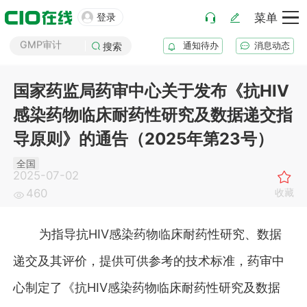

药厂筹建
登录
菜单
GMP审计
通知待办
消息动态
搜索
GSP审计
药品生产B证
国家药监局药审中心关于发布《抗HIV
化妆品注册
感染药物临床耐药性研究及数据递交指
医疗器械注册
导原则》的通告（2025年第23号）
药品注册
药品上市后变更
全国
2025-07-02
收藏
460
为指导抗HIV感染药物临床耐药性研究、数据
递交及其评价，提供可供参考的技术标准，药审中
心制定了《抗HIV感染药物临床耐药性研究及数据