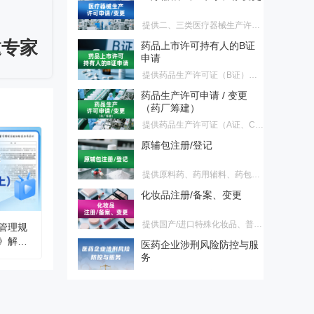
提供二、三类医疗器械生产许可
证首次申请、换证、变更，一类
药品上市许可持有人的B证
邀专家
医疗器械生产备案、变更服务
申请
提供药品生产许可证（B证）首
次申请、换证、变更服务，适合
药品生产许可申请 / 变更
不建药厂持证客户
（药厂筹建）
提供药品生产许可证（A证、C
证、D证）首次申请、换证、变
原辅包注册/登记
更服务，适合需药厂筹建客户
提供原料药、药用辅料、药包材
登记，原料药注册、原料药再注
化妆品注册/备案、变更
册服务
提供国产/进口特殊化妆品、普通
管理规
化妆品首次注册/备案、延续注
医药企业涉刑风险防控与服
》解读
册、变更注册/备案服务
务
法释〔2026〕6号新规大幅调整
了单位行贿、对非公行贿等罪名
【深检·CIO联合】医药验证
标准，正式终结民企与国企量
服务
刑“双轨制”。为帮助企业精准理