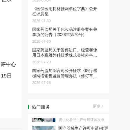
2026-08-04
【医药传播】药企品牌 / 产
三档可选，适合不同PV需求的药
品宣传片制作
《医保医用耗材挂网单位字典》公开
品MAH、生产企业、境内责任
征求意见
本服务专注于为医药相关企业提
人。
供品牌及产品宣传片制作，由医
2026-07-30
医疗器械注册/备案、变更
药垂直专业团队打造，以合规传
国家药监局关于化妆品注册备案有关
播为核心准则，依托丰富的医院
事项的公告（2026年第70号）
提供国产/进口二、三类医疗器
资源，为医药生产企业、生物制
械、IVD首次注册、延续注册、
药公司、医疗器械厂商、医药创
2026-07-30
药品（国产/进口）注册、变
变更注册，国产/进口一类医疗器
新企业提供一站式影像传播解决
更
国家药监局关于暂停进口、经营和使
械、IVD备案、备案变更服务
方案，助力企业品牌升级，解决
用日本豪雅外科技术株式会社外科植
提供国产/进口（含港澳台）化
各类宣传痛点，规避传播风险，
入物用β-磷酸三钙的公告（2026年第
药、生物制品、中药首次注册、
提升品牌公信力与临床端认可
2026-07-29
第三届"医药合规百城行"正
审评中心
69号）
再注册、上市后变更服务
度。
式启动
国家药监局综合司公开征求《医疗器
5月19日
械网络销售监督管理办法（修订草案
第三届百城行已于2026年正式启
征求意见稿）》意见
动。我们诚挚邀请各地监管部门
2026-07-28
药品经营许可申请 / 变更
成为本届活动的合作单位，共同
推动辖区医药行业合规水平整体
提供药品经营许可证批发、零售
跃升。
连锁总部、零售连锁药店、零售
化妆品生产许可申请/变更
更多
热门服务
药店首次申请、换证、变更服务
提供化妆品生产许可证首次申
请、换证、变更服务
医疗器械生产许可申请/变更