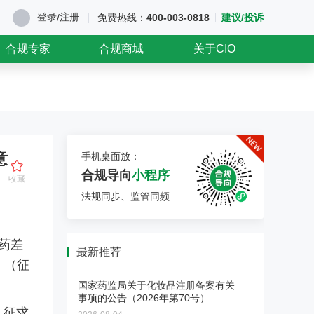
登录
注册
/
免费热线：
400-003-0818
建议/投诉
合规专家
合规商城
关于CIO
医药企业涉刑风险防控与服
务
法释〔2026〕6号新规大幅调整
了单位行贿、对非公行贿等罪名
【深检·CIO联合】医药验证
标准，正式终结民企与国企量
服务
刑“双轨制”。为帮助企业精准理
验证不是写文件，是用证据说
解新规红线、有效化解营销合规
意
手机桌面放：
话。面对GMP检查员的逐页审
焦虑，本会推出专项解决方案，
药品上市后临床评价・真实
合规导向
小程序
查，您的验证文件经得起推敲
助您全面识别并化解涉刑风险。
收藏
世界研究 & 药物警戒全链条
吗？深检集团与CIO合规保证组
服务
法规同步、监管同频
可面向药品生产企业和上市许可
织联合推出医药验证服务，为您
持有人（MAH）提供药品上市后
交付每一份检查员都挑不出毛病
合规破局与价值重塑 医药营
临床评价、真实世界研究、药物
的验证证据链。国字号检测背书
销转型实战训练营
警戒主动监测、卫生经济学研究
+ CIO合规深服务，让验证经得
药差
2026医药营销进入合规深水区！
及成果转化服务。
起检查员任何审视。
最新推荐
两高反腐新规下，旧模式全面失
》（征
药物警戒第三方委托服务
效。6月6日广州开营，邹晓徽老
国家药监局关于化妆品注册备案有关
师亲授，从关系营销转向专业化
事项的公告（2026年第70号）
把PV重担交给真正懂行的人。合
推广，掌握合规落地打法。京沪
。征求
规底线、专业团队、迎检支持，
蓉巡回开启，抢占转型先机！