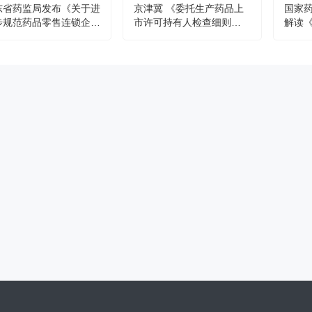
东省药监局发布《关于进
京津冀 《委托生产药品上
国家
步规范药品零售连锁企业
市许可持有人检查细则
解读
督管理的通知》--政策解
（2024年版）》政策解读
监督