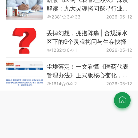
解读：九大灵魂拷问探寻行业合
规破局之道
2381
3
33
2026-05-12
丢掉幻想，拥抱阵痛 | 合规深水
区下的9个灵魂拷问与生存抉择
1282
0
1
2026-05-12
尘埃落定！一文看懂《医药代表
管理办法》正式版核心变化，看
行业声音如何推动政策优化
1614
0
2
2026-05-12