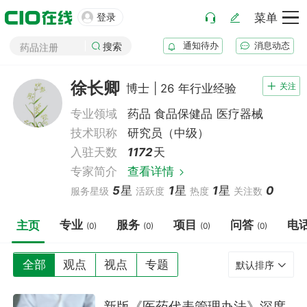
化妆品注册

登录
菜单
医疗器械注册
通知待办
消息动态
药品注册
搜索
药品上市后变更
徐长卿
关注
博士 | 26 年行业经验
专业领域
药品
食品保健品
医疗器械
技术职称
研究员（中级）
入驻天数
1172
天
专家简介
查看详情
5
星
1
星
1
星
0
服务星级
活跃度
热度
关注数
专业
服务
项目
问答
电
主页
(0)
(0)
(0)
(0)
全部
观点
视点
专题
默认排序
新版《医药代表管理办法》深度