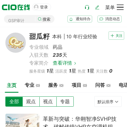
药厂筹建

登录
菜单
GMP审计
通知待办
消息动态
搜索
GSP审计
药品生产B证
甜瓜籽
关注
本科 | 10 年行业经验
化妆品注册
医疗器械注册
专业领域
药品
药品注册
入驻天数
235
天
药品上市后变更
专家简介
查看详情
1
星
1
星
1
星
0
服务星级
活跃度
热度
关注数
专业
服务
项目
问答
电
主页
(0)
(0)
(0)
(0)
全部
观点
视点
专题
默认排序
革新与突破：华翱智净SVHP技
术，破解传统VHP在空调机组应