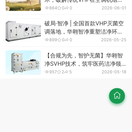
用的行业困局
864
0
0
2026-06-01
破局·智净 | 全国首款VHP灭菌空
调落地，华翱智净重塑洁净环境
新标准
899
0
0
2026-05-25
【合规为先，智护无菌】华翱智
净SVHP技术，筑牢医药洁净领
域合规防线
957
2
5
2026-05-18