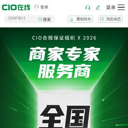
药厂筹建

登录
菜单
GMP审计
通知待办
消息动态
GSP审计
搜索
药品生产B证
化妆品注册
医疗器械注册
药品注册
药品上市后变更