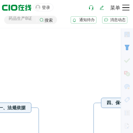

GSP审计
登录
菜单
药品生产B证
通知待办
消息动态
搜索
化妆品注册
医疗器械注册
药品注册
药品上市后变更