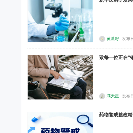
筑牢医药研发风
黄瓜籽
发布日
致每一位正在“钢
满天星
发布日
药物警戒整改精