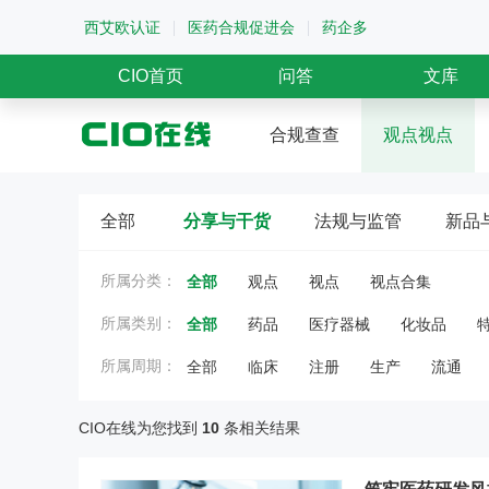
西艾欧认证
医药合规促进会
药企多
CIO首页
问答
文库
合规查查
观点视点
全部
分享与干货
法规与监管
新品
所属分类：
全部
观点
视点
视点合集
所属类别：
全部
药品
医疗器械
化妆品
所属周期：
全部
临床
注册
生产
流通
CIO在线为您找到
10
条相关结果