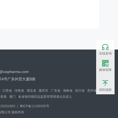
在线咨询
媒体矩阵
o@ciopharma.com
74号广东外贸大厦B座
回到顶部
江西省
河南省
湖北省
重庆市
广东省
湖南省
四川省
贵州省
香港
澳门
各省地市级药品监督管理局请点击进入
0261803
|
粤ICP备11100335号
咨询有限公司 版权所有