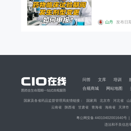
山丹
发布日期：
问答
文库
培训
合规商城
网站地图
国家及各省药品监督管理局友情链接：
国家局
北京市
河北省
山
云南省
陕西省
甘肃省
青海省
海南省
天津市
粤公网安备 44010402001640号
|
违法和不良信息举报邮