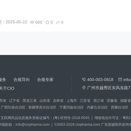
2025-05-22
600
0
0
服务
合规导向
合规专家
400-003-0818
inf
广州市越秀区东风东路7
关于CIO
西省
辽宁省
黑龙江省
山东省
吉林省
上海市
江苏省
浙江省
安徽省
福建省
广西壮族自治区
新疆维吾尔自治区
宁夏回族自治区
内蒙古自治区
西藏自治区
互联网药品信息服务资格证编号：(粤)-经营性-2018-0045
|
增值电信许可证：粤B2-2
箱：info@ciopharma.com
|
©2003-2026 ciopharma.com 广东国健医药