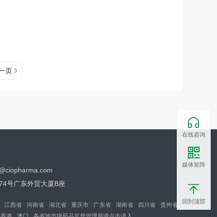
一页
在线咨询
媒体矩阵
o@ciopharma.com
74号广东外贸大厦B座
回到顶部
江西省
河南省
湖北省
重庆市
广东省
湖南省
四川省
贵州省
香港
澳门
各省地市级药品监督管理局请点击进入