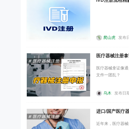
IVD注册流程
爬山虎
发布日
医疗器械注册拿
医疗器械拿证像通
文件一团乱？
乌木
发布日期：
进口/国产医疗
近年来，医疗器械