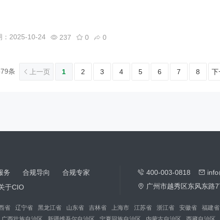
2025-10-24
237
0
0
79条
上一页
1
2
3
4
5
6
7
8
下
服务
合规导向
合规专家
400-003-0818
inf
广州市越秀区东风东路7
关于CIO
西省
辽宁省
黑龙江省
山东省
吉林省
上海市
江苏省
浙江省
安徽省
福建省
广西壮族自治区
新疆维吾尔自治区
宁夏回族自治区
内蒙古自治区
西藏自治区